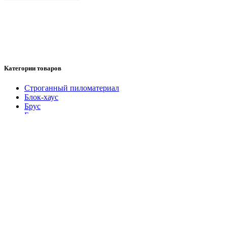
Категории товаров
Cтроганный пиломатериал
Блок-хаус
Брус
Брусок
Вагонка Штиль
Доска обрезная
Евровагонка
Имитация бруса
Калиброванная доска
Колхозница
Наличник строганный
Обрезной материал
Планкен
Плинтус
Половая доска
Топливные пеллеты