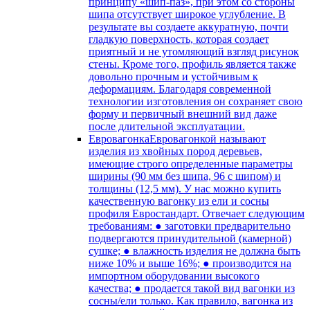
принципу «шип-паз», при этом со стороны
шипа отсутствует широкое углубление. В
результате вы создаете аккуратную, почти
гладкую поверхность, которая создает
приятный и не утомляющий взгляд рисунок
стены. Кроме того, профиль является также
довольно прочным и устойчивым к
деформациям. Благодаря современной
технологии изготовления он сохраняет свою
форму и первичный внешний вид даже
после длительной эксплуатации.
Евровагонка
Евровагонкой называют
изделия из хвойных пород деревьев,
имеющие строго определенные параметры
ширины (90 мм без шипа, 96 с шипом) и
толщины (12,5 мм). У нас можно купить
качественную вагонку из ели и сосны
профиля Евростандарт. Отвечает следующим
требованиям: ● заготовки предварительно
подвергаются принудительной (камерной)
сушке; ● влажность изделия не должна быть
ниже 10% и выше 16%; ● производится на
импортном оборудовании высокого
качества; ● продается такой вид вагонки из
сосны/ели только. Как правило, вагонка из