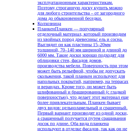
эксплуатационным характеристикам.
Поэтому строганную доску купить можно
для любого строительства – от загородного
дома до обыкновенной беседки.
Колхозница
Планкен
Планкен — популярный
отделочный материал, который производим
из хвойных пород древесины: ель и сосна.
Выглядит он как пластины 15–20мм
толщиной, 70–140 мм шириной и длиной до
6000 мм. Такие доски хорошо подходят для
облицовки стен, фасадов домов,
производства мебели. Поверхность при этом
может быть рельефной, чтобы не допускать
скольжения, такой планкен используют для
напольных покрытий, например, на террасах
и верандах. Кроме того, он может быть
шлифованный и брашированный (с гладкой
поверхностью), что делает этот материал еще
более привлекательным. Планкен бывает
двух видов: цельноламельный и сращенный.
Первый вариант производят из одной доски,
а сращенный получается путем сращивания
досок по длине. Оба вида планкена
используют в отделке фасадов, так как он не