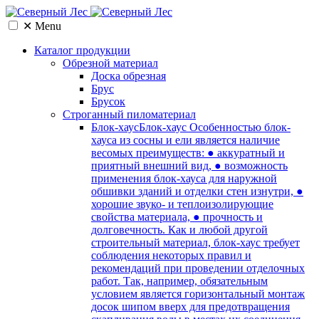
✕
Menu
Каталог продукции
Обрезной материал
Доска обрезная
Брус
Брусок
Cтроганный пиломатериал
Блок-хаус
Блок-хаус Особенностью блок-
хауса из сосны и ели является наличие
весомых преимуществ: ● аккуратный и
приятный внешний вид, ● возможность
применения блок-хауса для наружной
обшивки зданий и отделки стен изнутри, ●
хорошие звуко- и теплоизолирующие
свойства материала, ● прочность и
долговечность. Как и любой другой
строительный материал, блок-хаус требует
соблюдения некоторых правил и
рекомендаций при проведении отделочных
работ. Так, например, обязательным
условием является горизонтальный монтаж
досок шипом вверх для предотвращения