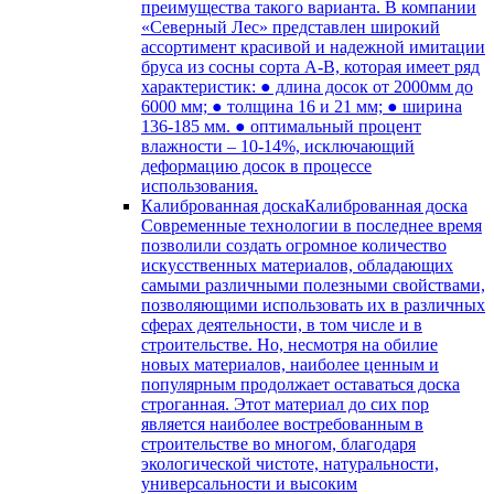
преимущества такого варианта. В компании
«Северный Лес» представлен широкий
ассортимент красивой и надежной имитации
бруса из сосны сорта А-В, которая имеет ряд
характеристик: ● длина досок от 2000мм до
6000 мм; ● толщина 16 и 21 мм; ● ширина
136-185 мм. ● оптимальный процент
влажности – 10-14%, исключающий
деформацию досок в процессе
использования.
Калиброванная доска
Калиброванная доска
Современные технологии в последнее время
позволили создать огромное количество
искусственных материалов, обладающих
самыми различными полезными свойствами,
позволяющими использовать их в различных
сферах деятельности, в том числе и в
строительстве. Но, несмотря на обилие
новых материалов, наиболее ценным и
популярным продолжает оставаться доска
строганная. Этот материал до сих пор
является наиболее востребованным в
строительстве во многом, благодаря
экологической чистоте, натуральности,
универсальности и высоким