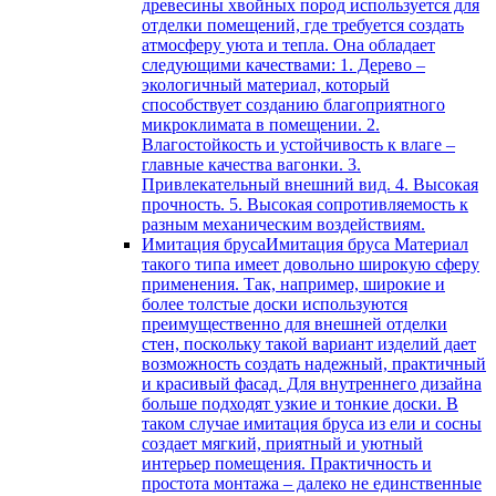
древесины хвойных пород используется для
отделки помещений, где требуется создать
атмосферу уюта и тепла. Она обладает
следующими качествами: 1. Дерево –
экологичный материал, который
способствует созданию благоприятного
микроклимата в помещении. 2.
Влагостойкость и устойчивость к влаге –
главные качества вагонки. 3.
Привлекательный внешний вид. 4. Высокая
прочность. 5. Высокая сопротивляемость к
разным механическим воздействиям.
Имитация бруса
Имитация бруса Материал
такого типа имеет довольно широкую сферу
применения. Так, например, широкие и
более толстые доски используются
преимущественно для внешней отделки
стен, поскольку такой вариант изделий дает
возможность создать надежный, практичный
и красивый фасад. Для внутреннего дизайна
больше подходят узкие и тонкие доски. В
таком случае имитация бруса из ели и сосны
создает мягкий, приятный и уютный
интерьер помещения. Практичность и
простота монтажа – далеко не единственные