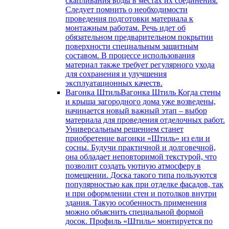
скапливания воды в местах их соединения.
Следует помнить о необходимости
проведения подготовки материала к
монтажным работам. Речь идет об
обязательном предварительном покрытии
поверхности специальным защитным
составом. В процессе использования
материал также требует регулярного ухода
для сохранения и улучшения
эксплуатационных качеств.
Вагонка Штиль
Вагонка Штиль Когда стены
и крыша загородного дома уже возведены,
начинается новый важный этап – выбор
материала для проведения отделочных работ.
Универсальным решением станет
приобретение вагонки «Штиль» из ели и
сосны. Будучи практичной и долговечной,
она обладает неповторимой текстурой, что
позволит создать уютную атмосферу в
помещении. Доска такого типа пользуются
популярностью как при отделке фасадов, так
и при оформлении стен и потолков внутри
здания. Такую особенность применения
можно объяснить специальной формой
досок. Профиль «Штиль» монтируется по