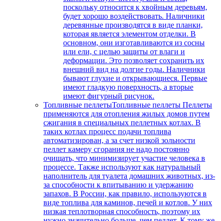
поскольку относится к хвойным деревьям,
будет хорошо воздействовать. Наличники
деревянные производятся в виде планки,
которая является элементом отделки. В
основном, они изготавливаются из сосны
или ели, с целью защиты от влаги и
деформации. Это позволяет сохранить их
внешний вид на долгие годы. Наличники
бывают глухие и открывающиеся. Первые
имеют гладкую поверхность, а вторые
имеют фигурный рисунок.
Топливные пеллеты
Топливные пеллеты Пеллеты
применяются для отопления жилых домов путем
сжигания в специальных пеллетных котлах. В
таких котлах процесс подачи топлива
автоматизирован, а за счет низкой зольности
пеллет камеру сгорания не надо постоянно
очищать, что минимизирует участие человека в
процессе. Также используют как натуральный
наполнитель для туалета домашних животных, из-
за способности к впитыванию и удержанию
запахов. В России, как правило, используются в
виде топлива для каминов, печей и котлов. У них
низкая теплотворная способность, поэтому их
нужно значительно больше, чем пеллет. К тому же,