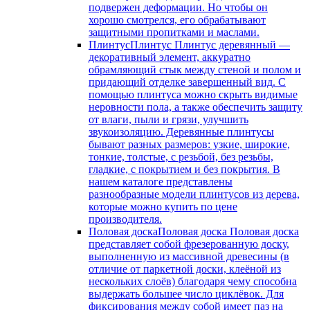
подвержен деформации. Но чтобы он
хорошо смотрелся, его обрабатывают
защитными пропитками и маслами.
Плинтус
Плинтус Плинтус деревянный —
декоративный элемент, аккуратно
обрамляющий стык между стеной и полом и
придающий отделке завершенный вид. С
помощью плинтуса можно скрыть видимые
неровности пола, а также обеспечить защиту
от влаги, пыли и грязи, улучшить
звукоизоляцию. Деревянные плинтусы
бывают разных размеров: узкие, широкие,
тонкие, толстые, с резьбой, без резьбы,
гладкие, с покрытием и без покрытия. В
нашем каталоге представлены
разнообразные модели плинтусов из дерева,
которые можно купить по цене
производителя.
Половая доска
Половая доска Половая доска
представляет собой фрезерованную доску,
выполненную из массивной древесины (в
отличие от паркетной доски, клеёной из
нескольких слоёв) благодаря чему способна
выдержать большее число циклёвок. Для
фиксирования между собой имеет паз на