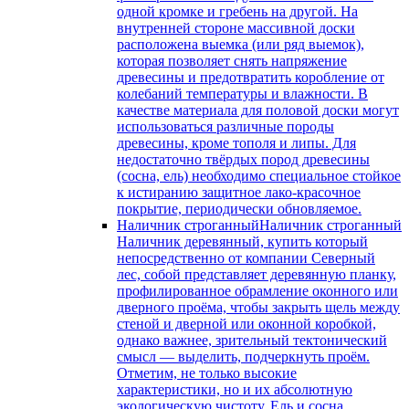
одной кромке и гребень на другой. На
внутренней стороне массивной доски
расположена выемка (или ряд выемок),
которая позволяет снять напряжение
древесины и предотвратить коробление от
колебаний температуры и влажности. В
качестве материала для половой доски могут
использоваться различные породы
древесины, кроме тополя и липы. Для
недостаточно твёрдых пород древесины
(сосна, ель) необходимо специальное стойкое
к истиранию защитное лако-красочное
покрытие, периодически обновляемое.
Наличник строганный
Наличник строганный
Наличник деревянный, купить который
непосредственно от компании Северный
лес, собой представляет деревянную планку,
профилированное обрамление оконного или
дверного проёма, чтобы закрыть щель между
стеной и дверной или оконной коробкой,
однако важнее, зрительный тектонический
смысл — выделить, подчеркнуть проём.
Отметим, не только высокие
характеристики, но и их абсолютную
экологическую чистоту. Ель и сосна,