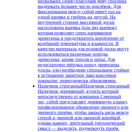
нескольких слоёв) благодаря чему способна
выдержать большее число циклёвок. Для
фиксирования между собой имеет паз на
одной кромке и гребень на другой. На
внутренней стороне массивной доски
расположена выемка (или ряд выемок),
которая позволяет снять напряжение
древесины и предотвратить коробление от
колебаний температуры и влажности. В
качестве материала для половой доски могут
использоваться различные породы
древесины, кроме тополя и липы. Для
недостаточно твёрдых пород древесины
(сосна, ель) необходимо специальное стойкое
к истиранию защитное лако-красочное
покрытие, периодически обновляемое.
Наличник строганный
Наличник строганный
Наличник деревянный, купить который
непосредственно от компании Северный
лес, собой представляет деревянную планку,
профилированное обрамление оконного или
дверного проёма, чтобы закрыть щель между
стеной и дверной или оконной коробкой,
однако важнее, зрительный тектонический
смысл — выделить, подчеркнуть проём.