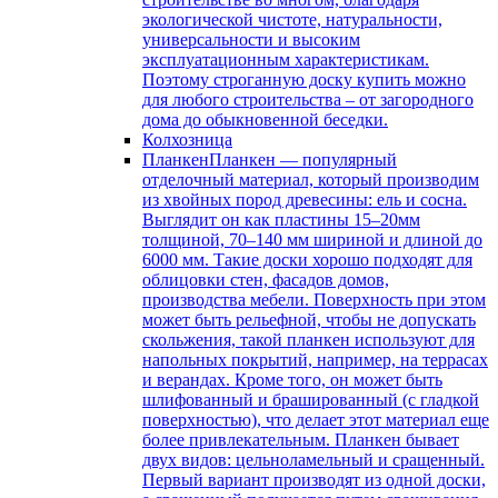
экологической чистоте, натуральности,
универсальности и высоким
эксплуатационным характеристикам.
Поэтому строганную доску купить можно
для любого строительства – от загородного
дома до обыкновенной беседки.
Колхозница
Планкен
Планкен — популярный
отделочный материал, который производим
из хвойных пород древесины: ель и сосна.
Выглядит он как пластины 15–20мм
толщиной, 70–140 мм шириной и длиной до
6000 мм. Такие доски хорошо подходят для
облицовки стен, фасадов домов,
производства мебели. Поверхность при этом
может быть рельефной, чтобы не допускать
скольжения, такой планкен используют для
напольных покрытий, например, на террасах
и верандах. Кроме того, он может быть
шлифованный и брашированный (с гладкой
поверхностью), что делает этот материал еще
более привлекательным. Планкен бывает
двух видов: цельноламельный и сращенный.
Первый вариант производят из одной доски,