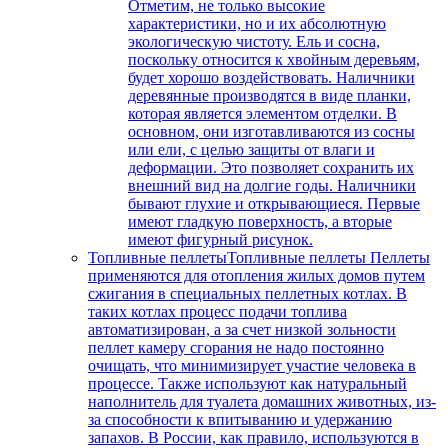
Отметим, не только высокие
характеристики, но и их абсолютную
экологическую чистоту. Ель и сосна,
поскольку относится к хвойным деревьям,
будет хорошо воздействовать. Наличники
деревянные производятся в виде планки,
которая является элементом отделки. В
основном, они изготавливаются из сосны
или ели, с целью защиты от влаги и
деформации. Это позволяет сохранить их
внешний вид на долгие годы. Наличники
бывают глухие и открывающиеся. Первые
имеют гладкую поверхность, а вторые
имеют фигурный рисунок.
Топливные пеллеты
Топливные пеллеты Пеллеты
применяются для отопления жилых домов путем
сжигания в специальных пеллетных котлах. В
таких котлах процесс подачи топлива
автоматизирован, а за счет низкой зольности
пеллет камеру сгорания не надо постоянно
очищать, что минимизирует участие человека в
процессе. Также используют как натуральный
наполнитель для туалета домашних животных, из-
за способности к впитыванию и удержанию
запахов. В России, как правило, используются в