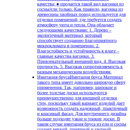
качества; ● продается такой вид вагонки из
сосны/ели только. Как правило, вагонка из
древесины хвойных пород используется для
отделки помещений, где требуется создать
атмосферу уюта и тепла. Она обладает
следующими качествами: 1. Дерево –
экологичный материал, который
способствует созданию благоприятного
микроклимата в помещении. 2.
Влагостойкость и устойчивость к влаге –
главные качества вагонки. 3.
Привлекательный внешний вид. 4. Высокая
прочность. 5. Высокая сопротивляемость к
разным механическим воздействиям.
Имитация бруса
Имитация бруса Материал
такого типа имеет довольно широкую сферу
применения. Так, например, широкие и
более толстые доски используются
преимущественно для внешней отделки
стен, поскольку такой вариант изделий дает
возможность создать надежный, практичный
и красивый фасад. Для внутреннего дизайна
больше подходят узкие и тонкие доски. В
таком случае имитация бруса из ели и сосны
создает мягкий, приятный и уютный