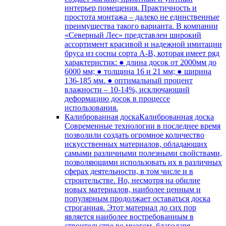
интерьер помещения. Практичность и
простота монтажа – далеко не единственные
преимущества такого варианта. В компании
«Северный Лес» представлен широкий
ассортимент красивой и надежной имитации
бруса из сосны сорта А-В, которая имеет ряд
характеристик: ● длина досок от 2000мм до
6000 мм; ● толщина 16 и 21 мм; ● ширина
136-185 мм. ● оптимальный процент
влажности – 10-14%, исключающий
деформацию досок в процессе
использования.
Калиброванная доска
Калиброванная доска
Современные технологии в последнее время
позволили создать огромное количество
искусственных материалов, обладающих
самыми различными полезными свойствами,
позволяющими использовать их в различных
сферах деятельности, в том числе и в
строительстве. Но, несмотря на обилие
новых материалов, наиболее ценным и
популярным продолжает оставаться доска
строганная. Этот материал до сих пор
является наиболее востребованным в
строительстве во многом, благодаря