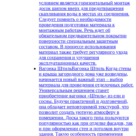
условием является горизонтальный монтаж
досок шипом вверх для предотвращения
скапливания воды в местах их соединения.
Следует помнить о необходимости
проведения подготовки материала к
монтажным работам. Речь идет об
обязательном предварительном покрытии
поверхности специальным защитным
составом. В процессе использования
материал также требует регулярного ухода
для сохранения и улучшения
эксплуатационных качеств.
Вагонка Штиль
Вагонка Штиль Когда стены
и крыша загородного дома уже возведены,
начинается новый важный этап – выбор
материала для проведения отделочных работ.
Универсальным решением станет
приобретение вагонки «Штиль» из ели и
сосны. Будучи практичной и долговечной,
она обладает неповторимой текстурой, что
позволит создать уютную атмосферу в
помещении. Доска такого типа пользуются
популярностью как при отделке фасадов, так
и при оформлении стен и потолков внутри
здания. Такую особенность применения