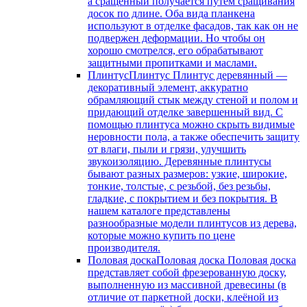
а сращенный получается путем сращивания
досок по длине. Оба вида планкена
используют в отделке фасадов, так как он не
подвержен деформации. Но чтобы он
хорошо смотрелся, его обрабатывают
защитными пропитками и маслами.
Плинтус
Плинтус Плинтус деревянный —
декоративный элемент, аккуратно
обрамляющий стык между стеной и полом и
придающий отделке завершенный вид. С
помощью плинтуса можно скрыть видимые
неровности пола, а также обеспечить защиту
от влаги, пыли и грязи, улучшить
звукоизоляцию. Деревянные плинтусы
бывают разных размеров: узкие, широкие,
тонкие, толстые, с резьбой, без резьбы,
гладкие, с покрытием и без покрытия. В
нашем каталоге представлены
разнообразные модели плинтусов из дерева,
которые можно купить по цене
производителя.
Половая доска
Половая доска Половая доска
представляет собой фрезерованную доску,
выполненную из массивной древесины (в
отличие от паркетной доски, клеёной из