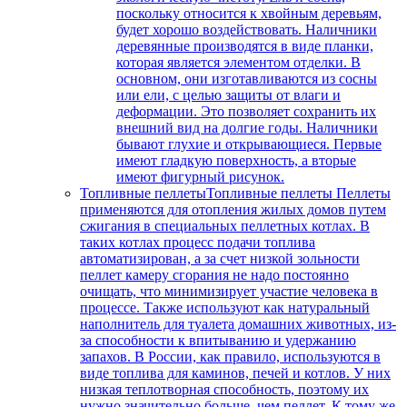
поскольку относится к хвойным деревьям,
будет хорошо воздействовать. Наличники
деревянные производятся в виде планки,
которая является элементом отделки. В
основном, они изготавливаются из сосны
или ели, с целью защиты от влаги и
деформации. Это позволяет сохранить их
внешний вид на долгие годы. Наличники
бывают глухие и открывающиеся. Первые
имеют гладкую поверхность, а вторые
имеют фигурный рисунок.
Топливные пеллеты
Топливные пеллеты Пеллеты
применяются для отопления жилых домов путем
сжигания в специальных пеллетных котлах. В
таких котлах процесс подачи топлива
автоматизирован, а за счет низкой зольности
пеллет камеру сгорания не надо постоянно
очищать, что минимизирует участие человека в
процессе. Также используют как натуральный
наполнитель для туалета домашних животных, из-
за способности к впитыванию и удержанию
запахов. В России, как правило, используются в
виде топлива для каминов, печей и котлов. У них
низкая теплотворная способность, поэтому их
нужно значительно больше, чем пеллет. К тому же,