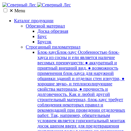
✕
Menu
Каталог продукции
Обрезной материал
Доска обрезная
Брус
Брусок
Cтроганный пиломатериал
Блок-хаус
Блок-хаус Особенностью блок-
хауса из сосны и ели является наличие
весомых преимуществ: ● аккуратный и
приятный внешний вид, ● возможность
применения блок-хауса для наружной
обшивки зданий и отделки стен изнутри, ●
хорошие звуко- и теплоизолирующие
свойства материала, ● прочность и
долговечность. Как и любой другой
строительный материал, блок-хаус требует
соблюдения некоторых правил и
рекомендаций при проведении отделочных
работ. Так, например, обязательным
условием является горизонтальный монтаж
досок шипом вверх для предотвращения