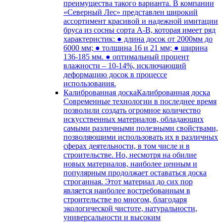
преимущества такого варианта. В компании
«Северный Лес» представлен широкий
ассортимент красивой и надежной имитации
бруса из сосны сорта А-В, которая имеет ряд
характеристик: ● длина досок от 2000мм до
6000 мм; ● толщина 16 и 21 мм; ● ширина
136-185 мм. ● оптимальный процент
влажности – 10-14%, исключающий
деформацию досок в процессе
использования.
Калиброванная доска
Калиброванная доска
Современные технологии в последнее время
позволили создать огромное количество
искусственных материалов, обладающих
самыми различными полезными свойствами,
позволяющими использовать их в различных
сферах деятельности, в том числе и в
строительстве. Но, несмотря на обилие
новых материалов, наиболее ценным и
популярным продолжает оставаться доска
строганная. Этот материал до сих пор
является наиболее востребованным в
строительстве во многом, благодаря
экологической чистоте, натуральности,
универсальности и высоким