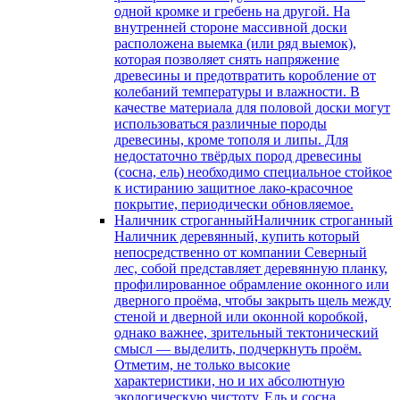
одной кромке и гребень на другой. На
внутренней стороне массивной доски
расположена выемка (или ряд выемок),
которая позволяет снять напряжение
древесины и предотвратить коробление от
колебаний температуры и влажности. В
качестве материала для половой доски могут
использоваться различные породы
древесины, кроме тополя и липы. Для
недостаточно твёрдых пород древесины
(сосна, ель) необходимо специальное стойкое
к истиранию защитное лако-красочное
покрытие, периодически обновляемое.
Наличник строганный
Наличник строганный
Наличник деревянный, купить который
непосредственно от компании Северный
лес, собой представляет деревянную планку,
профилированное обрамление оконного или
дверного проёма, чтобы закрыть щель между
стеной и дверной или оконной коробкой,
однако важнее, зрительный тектонический
смысл — выделить, подчеркнуть проём.
Отметим, не только высокие
характеристики, но и их абсолютную
экологическую чистоту. Ель и сосна,