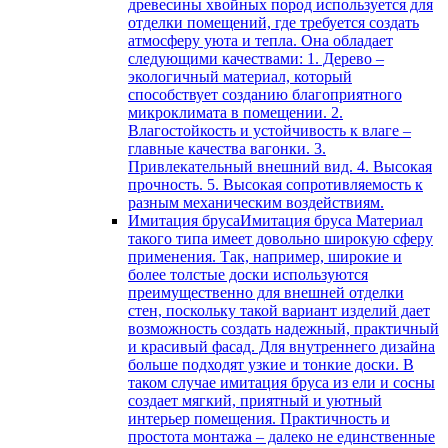
древесины хвойных пород используется для
отделки помещений, где требуется создать
атмосферу уюта и тепла. Она обладает
следующими качествами: 1. Дерево –
экологичный материал, который
способствует созданию благоприятного
микроклимата в помещении. 2.
Влагостойкость и устойчивость к влаге –
главные качества вагонки. 3.
Привлекательный внешний вид. 4. Высокая
прочность. 5. Высокая сопротивляемость к
разным механическим воздействиям.
Имитация бруса
Имитация бруса Материал
такого типа имеет довольно широкую сферу
применения. Так, например, широкие и
более толстые доски используются
преимущественно для внешней отделки
стен, поскольку такой вариант изделий дает
возможность создать надежный, практичный
и красивый фасад. Для внутреннего дизайна
больше подходят узкие и тонкие доски. В
таком случае имитация бруса из ели и сосны
создает мягкий, приятный и уютный
интерьер помещения. Практичность и
простота монтажа – далеко не единственные