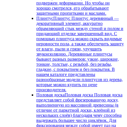
подвержен деформации. Но чтобы он
хорошо смотрелся, его обрабатывают
защитными пропитками и маслами.
Плинтус
Плинтус Плинтус деревянный —
декоративный элемент, аккуратно
обрамляющий стык между стеной и полом и
придающий отделке завершенный вид. С
помощью плинтуса можно скрыть видимые
неровности пола, а также обеспечить защиту
от влаги, пыли и грязи, улучшить
звукоизоляцию. Деревянные плинтусы
бывают разных размеров: узкие, широкие,
тонкие, толстые, с резьбой, без резьбы,
гладкие, с покрытием и без покрытия. В
нашем каталоге представлены
разнообразные модели плинтусов из дерева,
которые можно купить по цене
производителя.
Половая доска
Половая доска Половая доска
представляет собой фрезерованную доску,
выполненную из массивной древесины (в
отличие от паркетной доски, клеёной из
нескольких слоёв) благодаря чему способна
выдержать большее число циклёвок. Для
фиксирования между собой имеет паз на