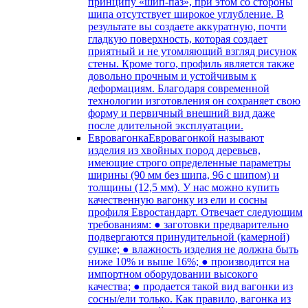
принципу «шип-паз», при этом со стороны
шипа отсутствует широкое углубление. В
результате вы создаете аккуратную, почти
гладкую поверхность, которая создает
приятный и не утомляющий взгляд рисунок
стены. Кроме того, профиль является также
довольно прочным и устойчивым к
деформациям. Благодаря современной
технологии изготовления он сохраняет свою
форму и первичный внешний вид даже
после длительной эксплуатации.
Евровагонка
Евровагонкой называют
изделия из хвойных пород деревьев,
имеющие строго определенные параметры
ширины (90 мм без шипа, 96 с шипом) и
толщины (12,5 мм). У нас можно купить
качественную вагонку из ели и сосны
профиля Евростандарт. Отвечает следующим
требованиям: ● заготовки предварительно
подвергаются принудительной (камерной)
сушке; ● влажность изделия не должна быть
ниже 10% и выше 16%; ● производится на
импортном оборудовании высокого
качества; ● продается такой вид вагонки из
сосны/ели только. Как правило, вагонка из