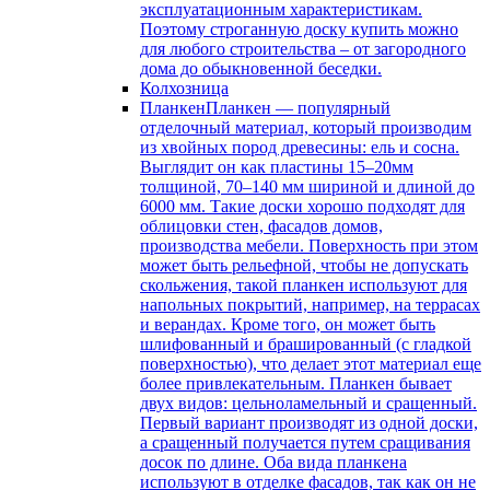
эксплуатационным характеристикам.
Поэтому строганную доску купить можно
для любого строительства – от загородного
дома до обыкновенной беседки.
Колхозница
Планкен
Планкен — популярный
отделочный материал, который производим
из хвойных пород древесины: ель и сосна.
Выглядит он как пластины 15–20мм
толщиной, 70–140 мм шириной и длиной до
6000 мм. Такие доски хорошо подходят для
облицовки стен, фасадов домов,
производства мебели. Поверхность при этом
может быть рельефной, чтобы не допускать
скольжения, такой планкен используют для
напольных покрытий, например, на террасах
и верандах. Кроме того, он может быть
шлифованный и брашированный (с гладкой
поверхностью), что делает этот материал еще
более привлекательным. Планкен бывает
двух видов: цельноламельный и сращенный.
Первый вариант производят из одной доски,
а сращенный получается путем сращивания
досок по длине. Оба вида планкена
используют в отделке фасадов, так как он не