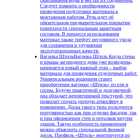
скапливания воды в местах их соединения.
Следует помнить о необходимости
проведения подготовки материала к
монтажным работам. Речь идет об
обязательном предварительном покрытии
поверхности специальным защитным
составом. В процессе использования
материал также требует регулярного ухода
для сохранения и улучшения
эксплуатационных качеств.
Вагонка Штиль
Вагонка Штиль Когда стены
и крыша загородного дома уже возведены,
начинается новый важный этап – выбор
материала для проведения отделочных работ.
Универсальным решением станет
приобретение вагонки «Штиль» из ели и
сосны. Будучи практичной и долговечной,
она обладает неповторимой текстурой, что
позволит создать уютную атмосферу в
помещении. Доска такого типа пользуются
популярностью как при отделке фасадов, так
и при оформлении стен и потолков внутри
здания. Такую особенность применения
можно объяснить специальной формой
досок. Профиль «Штиль» монтируется по