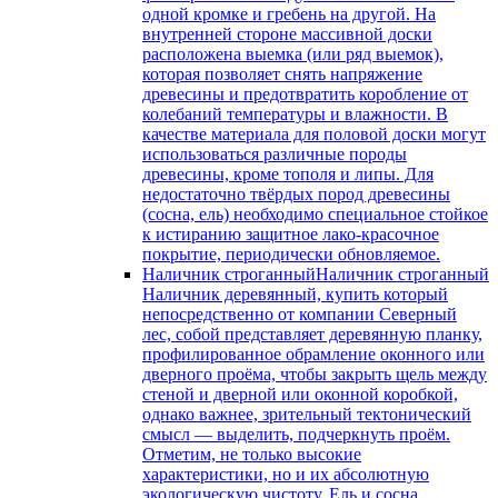
одной кромке и гребень на другой. На
внутренней стороне массивной доски
расположена выемка (или ряд выемок),
которая позволяет снять напряжение
древесины и предотвратить коробление от
колебаний температуры и влажности. В
качестве материала для половой доски могут
использоваться различные породы
древесины, кроме тополя и липы. Для
недостаточно твёрдых пород древесины
(сосна, ель) необходимо специальное стойкое
к истиранию защитное лако-красочное
покрытие, периодически обновляемое.
Наличник строганный
Наличник строганный
Наличник деревянный, купить который
непосредственно от компании Северный
лес, собой представляет деревянную планку,
профилированное обрамление оконного или
дверного проёма, чтобы закрыть щель между
стеной и дверной или оконной коробкой,
однако важнее, зрительный тектонический
смысл — выделить, подчеркнуть проём.
Отметим, не только высокие
характеристики, но и их абсолютную
экологическую чистоту. Ель и сосна,