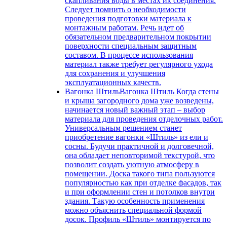
скапливания воды в местах их соединения.
Следует помнить о необходимости
проведения подготовки материала к
монтажным работам. Речь идет об
обязательном предварительном покрытии
поверхности специальным защитным
составом. В процессе использования
материал также требует регулярного ухода
для сохранения и улучшения
эксплуатационных качеств.
Вагонка Штиль
Вагонка Штиль Когда стены
и крыша загородного дома уже возведены,
начинается новый важный этап – выбор
материала для проведения отделочных работ.
Универсальным решением станет
приобретение вагонки «Штиль» из ели и
сосны. Будучи практичной и долговечной,
она обладает неповторимой текстурой, что
позволит создать уютную атмосферу в
помещении. Доска такого типа пользуются
популярностью как при отделке фасадов, так
и при оформлении стен и потолков внутри
здания. Такую особенность применения
можно объяснить специальной формой
досок. Профиль «Штиль» монтируется по