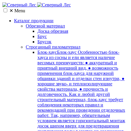
✕
Menu
Каталог продукции
Обрезной материал
Доска обрезная
Брус
Брусок
Cтроганный пиломатериал
Блок-хаус
Блок-хаус Особенностью блок-
хауса из сосны и ели является наличие
весомых преимуществ: ● аккуратный и
приятный внешний вид, ● возможность
применения блок-хауса для наружной
обшивки зданий и отделки стен изнутри, ●
хорошие звуко- и теплоизолирующие
свойства материала, ● прочность и
долговечность. Как и любой другой
строительный материал, блок-хаус требует
соблюдения некоторых правил и
рекомендаций при проведении отделочных
работ. Так, например, обязательным
условием является горизонтальный монтаж
досок шипом вверх для предотвращения