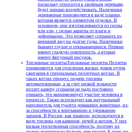
поскольку относится к хвойным деревьям,
будет хорошо воздействовать. Наличники
деревянные производятся в виде планки,
которая является элементом отделки. В
основном, они изготавливаются из сосны
или ели, с целью защиты от влаги и
деформации. Это позволяет сохранить их
внешний вид на долгие годы. Наличники
бывают глухие и открывающиеся. Первые
имеют гладкую поверхность, а вторые
имеют фигурный рисунок.
Топливные пеллеты
Топливные пеллеты Пеллеты
применяются для отопления жилых домов путем
сжигания в специальных пеллетных котлах. В
таких котлах процесс подачи топлива
автоматизирован, а за счет низкой зольности
пеллет камеру сгорания не надо постоянно
очищать, что минимизирует участие человека в
процессе. Также используют как натуральный
наполнитель для туалета домашних животных, из-
за способности к впитыванию и удержанию
запахов. В России, как правило, используются в
виде топлива для каминов, печей и котлов. У них
низкая теплотворная способность, поэтому их
нужно значительно больше, чем пеллет. К тому же,