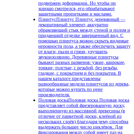
подвержен деформации. Но чтобы он
хорошо смотрелся, его обрабатывают
защитными пропитками и маслами.
Плинтус
Плинтус Плинтус деревянный —
декоративный элемент, аккуратно
обрамляющий стык между стеной и полом и
придающий отделке завершенный вид. С
помощью плинтуса можно скрыть видимые
неровности пола, а также обеспечить защиту
от влаги, пыли и грязи, улучшить
звукоизоляцию. Деревянные плинтусы
бывают разных размеров: узкие, широкие,
тонкие, толстые, с резьбой, без резьбы,
гладкие, с покрытием и без покрытия. В
нашем каталоге представлены
разнообразные модели плинтусов из дерева,
которые можно купить по цене
производителя.
Половая доска
Половая доска Половая доска
представляет собой фрезерованную доску,
выполненную из массивной древесины (в
отличие от паркетной доски, клеёной из
нескольких слоёв) благодаря чему способна
выдержать большее число циклёвок. Для
фиксирования между собой имеет паз на