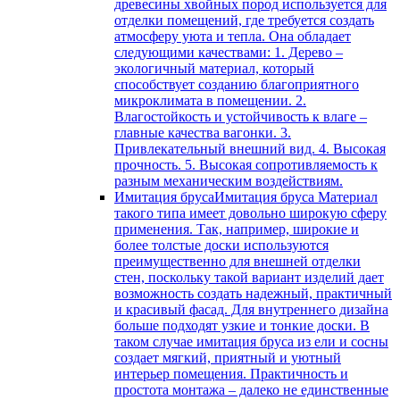
древесины хвойных пород используется для
отделки помещений, где требуется создать
атмосферу уюта и тепла. Она обладает
следующими качествами: 1. Дерево –
экологичный материал, который
способствует созданию благоприятного
микроклимата в помещении. 2.
Влагостойкость и устойчивость к влаге –
главные качества вагонки. 3.
Привлекательный внешний вид. 4. Высокая
прочность. 5. Высокая сопротивляемость к
разным механическим воздействиям.
Имитация бруса
Имитация бруса Материал
такого типа имеет довольно широкую сферу
применения. Так, например, широкие и
более толстые доски используются
преимущественно для внешней отделки
стен, поскольку такой вариант изделий дает
возможность создать надежный, практичный
и красивый фасад. Для внутреннего дизайна
больше подходят узкие и тонкие доски. В
таком случае имитация бруса из ели и сосны
создает мягкий, приятный и уютный
интерьер помещения. Практичность и
простота монтажа – далеко не единственные