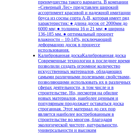
преимущества такого варианта. В компании
«Северный Лес» представлен широкий
ассортимент красивой и надежной имитации
бруса из сосны сорта А-В, которая имеет ряд
характеристик: ● длина досок от 2000мм до
6000 мм; ● толщина 16 и 21 мм; ● ширина
136-185 мм. ● оптимальный процент
влажности – 10-14%, исключающий
деформацию досок в процессе
использования.
Калиброванная доска
Калиброванная доска
Современные технологии в последнее время
позволили создать огромное количество
искусственных материалов, обладающих
самыми различными полезными свойствами,
позволяющими использовать их в различных
сферах деятельности, в том числе и в
строительстве. Но, несмотря на обилие
новых материалов, наиболее ценным и
популярным продолжает оставаться доска
строганная. Этот материал до сих пор
является наиболее востребованным в
строительстве во многом, благодаря
экологической чистоте, натуральности,
универсальности и высоким