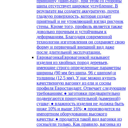
принципу «шип-паз», при этом со стороны
шипа отсутствует широкое углубление. В
результате вы создаете аккуратную, почти
гладкую поверхность, которая создает
приятный и не утомляющий взгляд рисунок
стены. Кроме того, профиль является также
довольно прочным и устойчивым к
деформациям. Благодаря современной
технологии изготовления он сохраняет свою
форму и первичный внешний вид даже
после длительной эксплуатации.
Евровагонка
Евровагонкой называют
изделия из хвойных пород деревьев,
имеющие строго определенные параметры
ширины (90 мм без шипа, 96 с шипом) и
толщины (12,5 мм). У нас можно купить
качественную вагонку из ели и сосны
профиля Евростандарт. Отвечает следующим
требованиям: ● заготовки предварительно
подвергаются принудительной (камерной)
сушке; ● влажность изделия не должна быть
ниже 10% и выше 16%; ● производится на
импортном оборудовании высокого
качества; ● продается такой вид вагонки из
сосны/ели только. Как правило, вагонка из