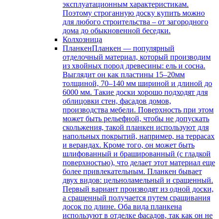
эксплуатационным характеристикам.
Поэтому строганную доску купить можно
для любого строительства – от загородного
дома до обыкновенной беседки.
Колхозница
Планкен
Планкен — популярный
отделочный материал, который производим
из хвойных пород древесины: ель и сосна.
Выглядит он как пластины 15–20мм
толщиной, 70–140 мм шириной и длиной до
6000 мм. Такие доски хорошо подходят для
облицовки стен, фасадов домов,
производства мебели. Поверхность при этом
может быть рельефной, чтобы не допускать
скольжения, такой планкен используют для
напольных покрытий, например, на террасах
и верандах. Кроме того, он может быть
шлифованный и брашированный (с гладкой
поверхностью), что делает этот материал еще
более привлекательным. Планкен бывает
двух видов: цельноламельный и сращенный.
Первый вариант производят из одной доски,
а сращенный получается путем сращивания
досок по длине. Оба вида планкена
используют в отделке фасадов, так как он не