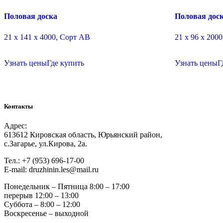
Половая доска
Половая дос
21 х 141 х 4000, Сорт АВ
21 х 96 х 200
Узнать цены
Где купить
Узнать цены
Г
Контакты
Адрес:
613612 Кировская область, Юрьянский район,
с.Загарье, ул.Кирова, 2а.
Тел.: +7 (953) 696-17-00
Е-mail: druzhinin.les@mail.ru
Понедельник – Пятница 8:00 – 17:00
перерыв 12:00 – 13:00
Суббота – 8:00 – 12:00
Воскресенье – выходной