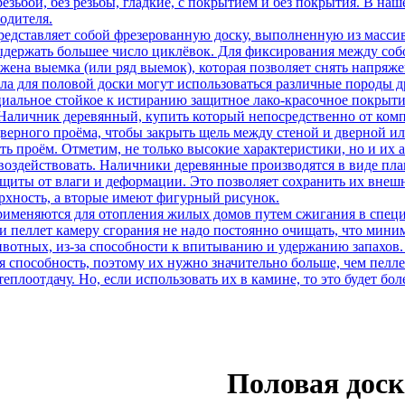
 резьбой, без резьбы, гладкие, с покрытием и без покрытия. В н
одителя.
редставляет собой фрезерованную доску, выполненную из массив
ыдержать большее число циклёвок. Для фиксирования между собо
жена выемка (или ряд выемок), которая позволяет снять напряж
ала для половой доски могут использоваться различные породы д
ециальное стойкое к истиранию защитное лако-красочное покрыт
аличник деревянный, купить который непосредственно от компа
ерного проёма, чтобы закрыть щель между стеной и дверной ил
ь проём. Отметим, не только высокие характеристики, но и их а
воздействовать. Наличники деревянные производятся в виде план
защиты от влаги и деформации. Это позволяет сохранить их вне
хность, а вторые имеют фигурный рисунок.
именяются для отопления жилых домов путем сжигания в специа
ти пеллет камеру сгорания не надо постоянно очищать, что мини
отных, из-за способности к впитыванию и удержанию запахов. В
я способность, поэтому их нужно значительно больше, чем пелле
еплоотдачу. Но, если использовать их в камине, то это будет бо
Половая доск