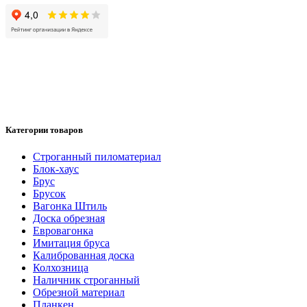
Категории товаров
Cтроганный пиломатериал
Блок-хаус
Брус
Брусок
Вагонка Штиль
Доска обрезная
Евровагонка
Имитация бруса
Калиброванная доска
Колхозница
Наличник строганный
Обрезной материал
Планкен