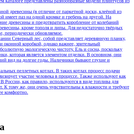
ашем каталоге представлены разнообразные модели плинтусов из
ной древесины (в отличие от паркетной доски, клеёной из
й имеет паз на одной кромке и гребень на другой. На
ение древесины и предотвратить коробление от колебаний
ревесины, кроме тополя и липы. Для недостаточно твёрдых
ие, периодически обновляемое.
нии Северный лес, собой представляет деревянную планку,
и оконной коробкой, однако важнее, зрительный
бсолютную экологическую чистоту. Ель и сосна, поскольку
ки, которая является элементом отделки. В основном, они
шний вид на долгие годы. Наличники бывают глухие и
льных пеллетных котлах. В таких котлах процесс подачи
мизирует участие человека в процессе. Также используют как
 России, как правило, используются в виде топлива для
т. К тому же, они очень чувствительны к влажности и требуют
лее комфортно.
а