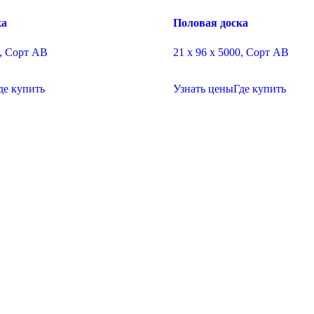
ка
Половая доска
0, Сорт АВ
21 х 96 х 5000, Сорт АВ
де купить
Узнать цены
Где купить