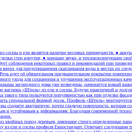
 из сосны и ели является наличие весомых преимуществ: ● акк
делки стен изнутри, ● хорошие звуко- и теплоизолирующие свой
ебует соблюдения некоторых правил и рекомендаций при проведе
 вверх для предотвращения скапливания воды в местах их соед
 Речь идет об обязательном предварительном покрытии поверхн
рного ухода для сохранения и улучшения эксплуатационных каче
крыша загородного дома уже возведены, начинается новый важн
 вагонки «Штиль» из ели и сосны. Будучи практичной и долгов
 такого типа пользуются популярностью как при отделке фасадо
ить специальной формой досок. Профиль «Штиль» монтируется 
е вы создаете аккуратную, почти гладкую поверхность, которая 
ным и устойчивым к деформациям. Благодаря современной техно
тации.
из хвойных пород деревьев, имеющие строго определенные пара
ку из ели и сосны профиля Евростандарт. Отвечает следующим т