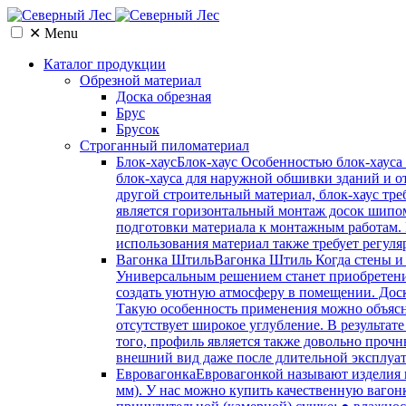
✕
Menu
Каталог продукции
Обрезной материал
Доска обрезная
Брус
Брусок
Cтроганный пиломатериал
Блок-хаус
Блок-хаус Особенностью блок-хауса
блок-хауса для наружной обшивки зданий и от
другой строительный материал, блок-хаус тр
является горизонтальный монтаж досок шипом
подготовки материала к монтажным работам.
использования материал также требует регуля
Вагонка Штиль
Вагонка Штиль Когда стены и 
Универсальным решением станет приобретение
создать уютную атмосферу в помещении. Доска
Такую особенность применения можно объясн
отсутствует широкое углубление. В результат
того, профиль является также довольно проч
внешний вид даже после длительной эксплуа
Евровагонка
Евровагонкой называют изделия 
мм). У нас можно купить качественную вагон