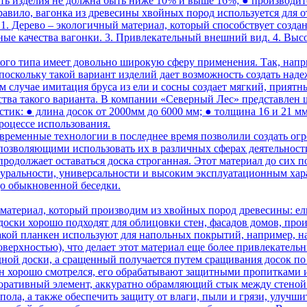
ть изделия не должна быть ниже 10% и выше 16%; ● производитс
правило, вагонка из древесины хвойных пород используется для о
 1. Дерево – экологичный материал, который способствует созд
вные качества вагонки. 3. Привлекательный внешний вид. 4. Выс
ого типа имеет довольно широкую сферу применения. Так, напр
поскольку такой вариант изделий дает возможность создать над
ом случае имитация бруса из ели и сосны создает мягкий, прия
тва такого варианта. В компании «Северный Лес» представлен
истик: ● длина досок от 2000мм до 6000 мм; ● толщина 16 и 21 
оцессе использования.
временные технологии в последнее время позволили создать ог
зволяющими использовать их в различных сферах деятельности, 
одолжает оставаться доска строганная. Этот материал до сих п
атуральности, универсальности и высоким эксплуатационным ха
до обыкновенной беседки.
атериал, который производим из хвойных пород древесины: ель
доски хорошо подходят для облицовки стен, фасадов домов, про
акой планкен используют для напольных покрытий, например, на
ерхностью), что делает этот материал еще более привлекатель
ной доски, а сращенный получается путем сращивания досок по д
н хорошо смотрелся, его обрабатывают защитными пропитками 
ративный элемент, аккуратно обрамляющий стык между стеной
ола, а также обеспечить защиту от влаги, пыли и грязи, улуч