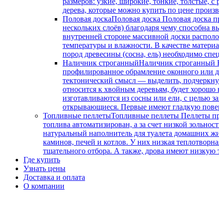
размеров: узкие, широкие, тонкие, толстые, с
дерева, которые можно купить по цене произв
Половая доска
Половая доска Половая доска п
нескольких слоёв) благодаря чему способна в
внутренней стороне массивной доски располо
температуры и влажности. В качестве матери
пород древесины (сосна, ель) необходимо сп
Наличник строганный
Наличник строганный Н
профилированное обрамление оконного или дв
тектонический смысл — выделить, подчеркнут
относится к хвойным деревьям, будет хорошо 
изготавливаются из сосны или ели, с целью 
открывающиеся. Первые имеют гладкую повер
Топливные пеллеты
Топливные пеллеты Пеллеты пр
топлива автоматизирован, а за счет низкой зольнос
натуральный наполнитель для туалета домашних жив
каминов, печей и котлов. У них низкая теплотворна
тщательного отбора. А также, дрова имеют низкую т
Где купить
Узнать цены
Доставка и оплата
О компании