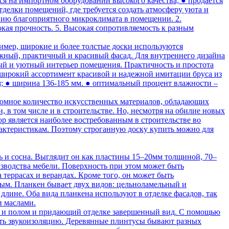
я на импортном оборудовании высокого качества; ● продается
тделки помещений, где требуется создать атмосферу уюта и
анию благоприятного микроклимата в помещении. 2.
окая прочность. 5. Высокая сопротивляемость к разным
имер, широкие и более толстые доски используются
ежный, практичный и красивый фасад. Для внутреннего дизайна
тный и уютный интерьер помещения. Практичность и простота
 широкий ассортимент красивой и надежной имитации бруса из
мм; ● ширина 136-185 мм. ● оптимальный процент влажности –
ромное количество искусственных материалов, обладающих
в том числе и в строительстве. Но, несмотря на обилие новых
ор является наиболее востребованным в строительстве во
рактеристикам. Поэтому строганную доску купить можно для
 и сосна. Выглядит он как пластины 15–20мм толщиной, 70–
изводства мебели. Поверхность при этом может быть
 террасах и верандах. Кроме того, он может быть
ным. Планкен бывает двух видов: цельноламельный и
лине. Оба вида планкена используют в отделке фасадов, так
и маслами.
 и полом и придающий отделке завершенный вид. С помощью
шить звукоизоляцию. Деревянные плинтусы бывают разных