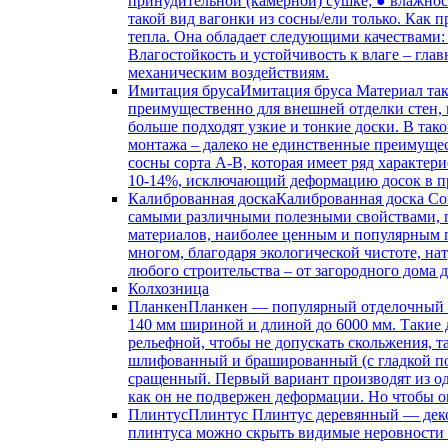
принудительной (камерной) сушке; ● влажнос
такой вид вагонки из сосны/ели только. Как 
тепла. Она обладает следующими качествами:
Влагостойкость и устойчивость к влаге – гла
механическим воздействиям.
Имитация бруса
Имитация бруса Материал так
преимущественно для внешней отделки стен, 
больше подходят узкие и тонкие доски. В так
монтажа – далеко не единственные преимущес
сосны сорта А-В, которая имеет ряд характер
10-14%, исключающий деформацию досок в пр
Калиброванная доска
Калиброванная доска Со
самыми различными полезными свойствами, по
материалов, наиболее ценным и популярным пр
многом, благодаря экологической чистоте, н
любого строительства – от загородного дома 
Колхозница
Планкен
Планкен — популярный отделочный м
140 мм шириной и длиной до 6000 мм. Такие 
рельефной, чтобы не допускать скольжения, т
шлифованный и брашированный (с гладкой пов
сращенный. Первый вариант производят из од
как он не подвержен деформации. Но чтобы о
Плинтус
Плинтус Плинтус деревянный — деко
плинтуса можно скрыть видимые неровности п