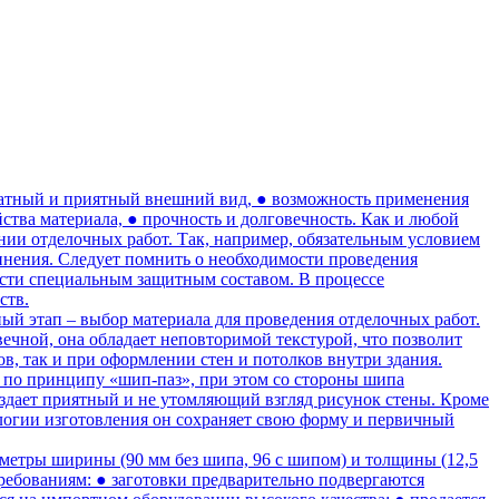
уратный и приятный внешний вид, ● возможность применения
ства материала, ● прочность и долговечность. Как и любой
нии отделочных работ. Так, например, обязательным условием
инения. Следует помнить о необходимости проведения
ости специальным защитным составом. В процессе
ств.
ый этап – выбор материала для проведения отделочных работ.
ечной, она обладает неповторимой текстурой, что позволит
в, так и при оформлении стен и потолков внутри здания.
по принципу «шип-паз», при этом со стороны шипа
создает приятный и не утомляющий взгляд рисунок стены. Кроме
логии изготовления он сохраняет свою форму и первичный
метры ширины (90 мм без шипа, 96 с шипом) и толщины (12,5
ребованиям: ● заготовки предварительно подвергаются