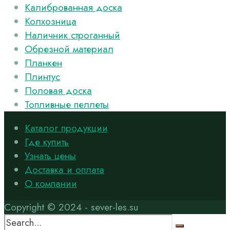
Калиброванная доска
Колхозница
Наличник строганный
Обрезной материал
Планкен
Плинтус
Половая доска
Топливные пеллеты
Каталог продукции
Где купить
Узнать цены
Доставка и оплата
О компании
Copyright © 2024 - sever-les.su