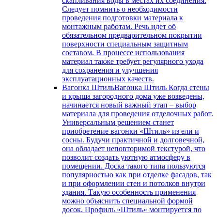
скапливания воды в местах их соединения.
Следует помнить о необходимости
проведения подготовки материала к
монтажным работам. Речь идет об
обязательном предварительном покрытии
поверхности специальным защитным
составом. В процессе использования
материал также требует регулярного ухода
для сохранения и улучшения
эксплуатационных качеств.
Вагонка Штиль
Вагонка Штиль Когда стены
и крыша загородного дома уже возведены,
начинается новый важный этап – выбор
материала для проведения отделочных работ.
Универсальным решением станет
приобретение вагонки «Штиль» из ели и
сосны. Будучи практичной и долговечной,
она обладает неповторимой текстурой, что
позволит создать уютную атмосферу в
помещении. Доска такого типа пользуются
популярностью как при отделке фасадов, так
и при оформлении стен и потолков внутри
здания. Такую особенность применения
можно объяснить специальной формой
досок. Профиль «Штиль» монтируется по