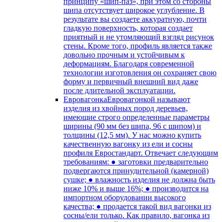
принципу «шип-паз», при этом со стороны
шипа отсутствует широкое углубление. В
результате вы создаете аккуратную, почти
гладкую поверхность, которая создает
приятный и не утомляющий взгляд рисунок
стены. Кроме того, профиль является также
довольно прочным и устойчивым к
деформациям. Благодаря современной
технологии изготовления он сохраняет свою
форму и первичный внешний вид даже
после длительной эксплуатации.
Евровагонка
Евровагонкой называют
изделия из хвойных пород деревьев,
имеющие строго определенные параметры
ширины (90 мм без шипа, 96 с шипом) и
толщины (12,5 мм). У нас можно купить
качественную вагонку из ели и сосны
профиля Евростандарт. Отвечает следующим
требованиям: ● заготовки предварительно
подвергаются принудительной (камерной)
сушке; ● влажность изделия не должна быть
ниже 10% и выше 16%; ● производится на
импортном оборудовании высокого
качества; ● продается такой вид вагонки из
сосны/ели только. Как правило, вагонка из