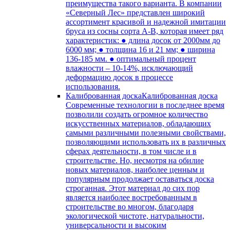
преимущества такого варианта. В компании
«Северный Лес» представлен широкий
ассортимент красивой и надежной имитации
бруса из сосны сорта А-В, которая имеет ряд
характеристик: ● длина досок от 2000мм до
6000 мм; ● толщина 16 и 21 мм; ● ширина
136-185 мм. ● оптимальный процент
влажности – 10-14%, исключающий
деформацию досок в процессе
использования.
Калиброванная доска
Калиброванная доска
Современные технологии в последнее время
позволили создать огромное количество
искусственных материалов, обладающих
самыми различными полезными свойствами,
позволяющими использовать их в различных
сферах деятельности, в том числе и в
строительстве. Но, несмотря на обилие
новых материалов, наиболее ценным и
популярным продолжает оставаться доска
строганная. Этот материал до сих пор
является наиболее востребованным в
строительстве во многом, благодаря
экологической чистоте, натуральности,
универсальности и высоким