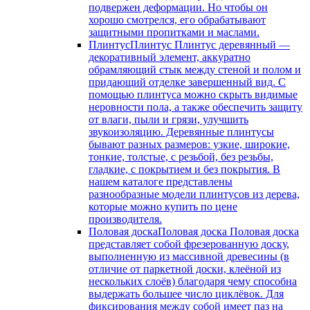
подвержен деформации. Но чтобы он
хорошо смотрелся, его обрабатывают
защитными пропитками и маслами.
Плинтус
Плинтус Плинтус деревянный —
декоративный элемент, аккуратно
обрамляющий стык между стеной и полом и
придающий отделке завершенный вид. С
помощью плинтуса можно скрыть видимые
неровности пола, а также обеспечить защиту
от влаги, пыли и грязи, улучшить
звукоизоляцию. Деревянные плинтусы
бывают разных размеров: узкие, широкие,
тонкие, толстые, с резьбой, без резьбы,
гладкие, с покрытием и без покрытия. В
нашем каталоге представлены
разнообразные модели плинтусов из дерева,
которые можно купить по цене
производителя.
Половая доска
Половая доска Половая доска
представляет собой фрезерованную доску,
выполненную из массивной древесины (в
отличие от паркетной доски, клеёной из
нескольких слоёв) благодаря чему способна
выдержать большее число циклёвок. Для
фиксирования между собой имеет паз на