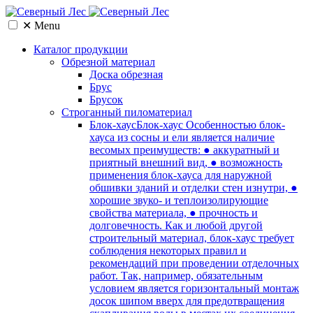
✕
Menu
Каталог продукции
Обрезной материал
Доска обрезная
Брус
Брусок
Cтроганный пиломатериал
Блок-хаус
Блок-хаус Особенностью блок-
хауса из сосны и ели является наличие
весомых преимуществ: ● аккуратный и
приятный внешний вид, ● возможность
применения блок-хауса для наружной
обшивки зданий и отделки стен изнутри, ●
хорошие звуко- и теплоизолирующие
свойства материала, ● прочность и
долговечность. Как и любой другой
строительный материал, блок-хаус требует
соблюдения некоторых правил и
рекомендаций при проведении отделочных
работ. Так, например, обязательным
условием является горизонтальный монтаж
досок шипом вверх для предотвращения