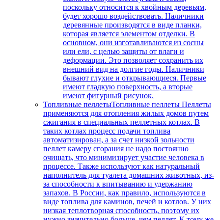
поскольку относится к хвойным деревьям,
будет хорошо воздействовать. Наличники
деревянные производятся в виде планки,
которая является элементом отделки. В
основном, они изготавливаются из сосны
или ели, с целью защиты от влаги и
деформации. Это позволяет сохранить их
внешний вид на долгие годы. Наличники
бывают глухие и открывающиеся. Первые
имеют гладкую поверхность, а вторые
имеют фигурный рисунок.
Топливные пеллеты
Топливные пеллеты Пеллеты
применяются для отопления жилых домов путем
сжигания в специальных пеллетных котлах. В
таких котлах процесс подачи топлива
автоматизирован, а за счет низкой зольности
пеллет камеру сгорания не надо постоянно
очищать, что минимизирует участие человека в
процессе. Также используют как натуральный
наполнитель для туалета домашних животных, из-
за способности к впитыванию и удержанию
запахов. В России, как правило, используются в
виде топлива для каминов, печей и котлов. У них
низкая теплотворная способность, поэтому их
нужно значительно больше, чем пеллет. К тому же,