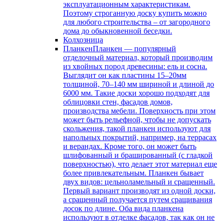
эксплуатационным характеристикам.
Поэтому строганную доску купить можно
для любого строительства – от загородного
дома до обыкновенной беседки.
Колхозница
Планкен
Планкен — популярный
отделочный материал, который производим
из хвойных пород древесины: ель и сосна.
Выглядит он как пластины 15–20мм
толщиной, 70–140 мм шириной и длиной до
6000 мм. Такие доски хорошо подходят для
облицовки стен, фасадов домов,
производства мебели. Поверхность при этом
может быть рельефной, чтобы не допускать
скольжения, такой планкен используют для
напольных покрытий, например, на террасах
и верандах. Кроме того, он может быть
шлифованный и брашированный (с гладкой
поверхностью), что делает этот материал еще
более привлекательным. Планкен бывает
двух видов: цельноламельный и сращенный.
Первый вариант производят из одной доски,
а сращенный получается путем сращивания
досок по длине. Оба вида планкена
используют в отделке фасадов, так как он не