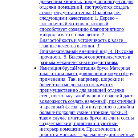
древесины хвойных пород используется для
отделки помещений, где требуется создать
атмосферу уюта и тепла. Она обладает
следующими качествами: 1. Дерево –
экологичный материал, который
способствует созданию благоприятного
микроклимата в помещении. 2.
Влагостойкость и устойчивость к влаге –
главные качества вагонки. 3.
Привлекательный внешний вид. 4. Высокая
прочность. 5. Высокая сопротивляемость к
разным механическим воздействиям.
Имитация бруса
Имитация бруса Материал
такого типа имеет довольно широкую сферу
применения. Так, например, широкие и
более толстые доски используются
преимущественно для внешней отделки
стен, поскольку такой вариант изделий дает
возможность создать надежный, практичный
и красивый фасад. Для внутреннего дизайна
больше подходят узкие и тонкие доски. В
таком случае имитация бруса из ели и сосны
создает мягкий, приятный и уютный
интерьер помещения. Практичность и
простота монтажа – далеко не единственные