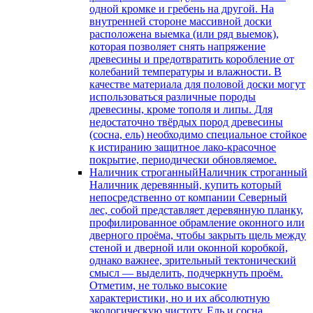
одной кромке и гребень на другой. На
внутренней стороне массивной доски
расположена выемка (или ряд выемок),
которая позволяет снять напряжение
древесины и предотвратить коробление от
колебаний температуры и влажности. В
качестве материала для половой доски могут
использоваться различные породы
древесины, кроме тополя и липы. Для
недостаточно твёрдых пород древесины
(сосна, ель) необходимо специальное стойкое
к истиранию защитное лако-красочное
покрытие, периодически обновляемое.
Наличник строганный
Наличник строганный
Наличник деревянный, купить который
непосредственно от компании Северный
лес, собой представляет деревянную планку,
профилированное обрамление оконного или
дверного проёма, чтобы закрыть щель между
стеной и дверной или оконной коробкой,
однако важнее, зрительный тектонический
смысл — выделить, подчеркнуть проём.
Отметим, не только высокие
характеристики, но и их абсолютную
экологическую чистоту. Ель и сосна,