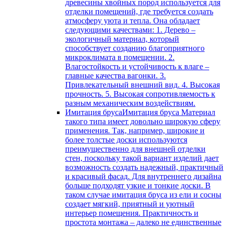
древесины хвойных пород используется для
отделки помещений, где требуется создать
атмосферу уюта и тепла. Она обладает
следующими качествами: 1. Дерево –
экологичный материал, который
способствует созданию благоприятного
микроклимата в помещении. 2.
Влагостойкость и устойчивость к влаге –
главные качества вагонки. 3.
Привлекательный внешний вид. 4. Высокая
прочность. 5. Высокая сопротивляемость к
разным механическим воздействиям.
Имитация бруса
Имитация бруса Материал
такого типа имеет довольно широкую сферу
применения. Так, например, широкие и
более толстые доски используются
преимущественно для внешней отделки
стен, поскольку такой вариант изделий дает
возможность создать надежный, практичный
и красивый фасад. Для внутреннего дизайна
больше подходят узкие и тонкие доски. В
таком случае имитация бруса из ели и сосны
создает мягкий, приятный и уютный
интерьер помещения. Практичность и
простота монтажа – далеко не единственные