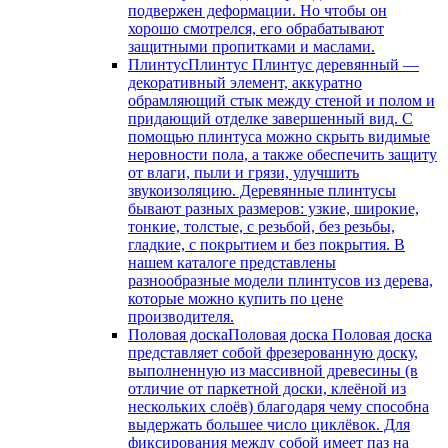
подвержен деформации. Но чтобы он
хорошо смотрелся, его обрабатывают
защитными пропитками и маслами.
Плинтус
Плинтус Плинтус деревянный —
декоративный элемент, аккуратно
обрамляющий стык между стеной и полом и
придающий отделке завершенный вид. С
помощью плинтуса можно скрыть видимые
неровности пола, а также обеспечить защиту
от влаги, пыли и грязи, улучшить
звукоизоляцию. Деревянные плинтусы
бывают разных размеров: узкие, широкие,
тонкие, толстые, с резьбой, без резьбы,
гладкие, с покрытием и без покрытия. В
нашем каталоге представлены
разнообразные модели плинтусов из дерева,
которые можно купить по цене
производителя.
Половая доска
Половая доска Половая доска
представляет собой фрезерованную доску,
выполненную из массивной древесины (в
отличие от паркетной доски, клеёной из
нескольких слоёв) благодаря чему способна
выдержать большее число циклёвок. Для
фиксирования между собой имеет паз на