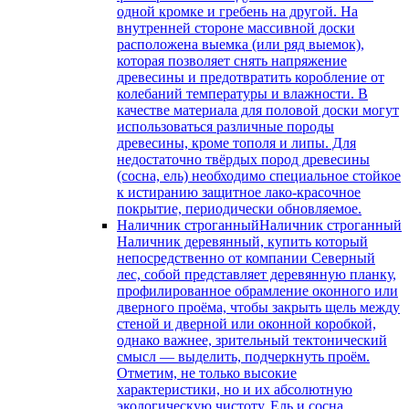
одной кромке и гребень на другой. На
внутренней стороне массивной доски
расположена выемка (или ряд выемок),
которая позволяет снять напряжение
древесины и предотвратить коробление от
колебаний температуры и влажности. В
качестве материала для половой доски могут
использоваться различные породы
древесины, кроме тополя и липы. Для
недостаточно твёрдых пород древесины
(сосна, ель) необходимо специальное стойкое
к истиранию защитное лако-красочное
покрытие, периодически обновляемое.
Наличник строганный
Наличник строганный
Наличник деревянный, купить который
непосредственно от компании Северный
лес, собой представляет деревянную планку,
профилированное обрамление оконного или
дверного проёма, чтобы закрыть щель между
стеной и дверной или оконной коробкой,
однако важнее, зрительный тектонический
смысл — выделить, подчеркнуть проём.
Отметим, не только высокие
характеристики, но и их абсолютную
экологическую чистоту. Ель и сосна,