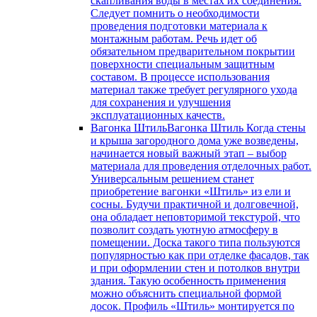
скапливания воды в местах их соединения.
Следует помнить о необходимости
проведения подготовки материала к
монтажным работам. Речь идет об
обязательном предварительном покрытии
поверхности специальным защитным
составом. В процессе использования
материал также требует регулярного ухода
для сохранения и улучшения
эксплуатационных качеств.
Вагонка Штиль
Вагонка Штиль Когда стены
и крыша загородного дома уже возведены,
начинается новый важный этап – выбор
материала для проведения отделочных работ.
Универсальным решением станет
приобретение вагонки «Штиль» из ели и
сосны. Будучи практичной и долговечной,
она обладает неповторимой текстурой, что
позволит создать уютную атмосферу в
помещении. Доска такого типа пользуются
популярностью как при отделке фасадов, так
и при оформлении стен и потолков внутри
здания. Такую особенность применения
можно объяснить специальной формой
досок. Профиль «Штиль» монтируется по