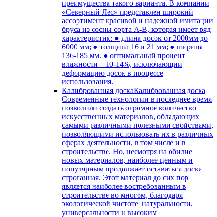
преимущества такого варианта. В компании
«Северный Лес» представлен широкий
ассортимент красивой и надежной имитации
бруса из сосны сорта А-В, которая имеет ряд
характеристик: ● длина досок от 2000мм до
6000 мм; ● толщина 16 и 21 мм; ● ширина
136-185 мм. ● оптимальный процент
влажности – 10-14%, исключающий
деформацию досок в процессе
использования.
Калиброванная доска
Калиброванная доска
Современные технологии в последнее время
позволили создать огромное количество
искусственных материалов, обладающих
самыми различными полезными свойствами,
позволяющими использовать их в различных
сферах деятельности, в том числе и в
строительстве. Но, несмотря на обилие
новых материалов, наиболее ценным и
популярным продолжает оставаться доска
строганная. Этот материал до сих пор
является наиболее востребованным в
строительстве во многом, благодаря
экологической чистоте, натуральности,
универсальности и высоким