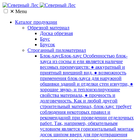
✕
Menu
Каталог продукции
Обрезной материал
Доска обрезная
Брус
Брусок
Cтроганный пиломатериал
Блок-хаус
Блок-хаус Особенностью блок-
хауса из сосны и ели является наличие
весомых преимуществ: ● аккуратный и
приятный внешний вид, ● возможность
применения блок-хауса для наружной
обшивки зданий и отделки стен изнутри, ●
хорошие звуко- и теплоизолирующие
свойства материала, ● прочность и
долговечность. Как и любой другой
строительный материал, блок-хаус требует
соблюдения некоторых правил и
рекомендаций при проведении отделочных
работ. Так, например, обязательным
условием является горизонтальный монтаж
досок шипом вверх для предотвращения