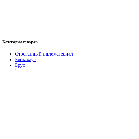
Категории товаров
Cтроганный пиломатериал
Блок-хаус
Брус
Брусок
Вагонка Штиль
Доска обрезная
Евровагонка
Имитация бруса
Калиброванная доска
Колхозница
Наличник строганный
Обрезной материал
Планкен
Плинтус
Половая доска
Топливные пеллеты