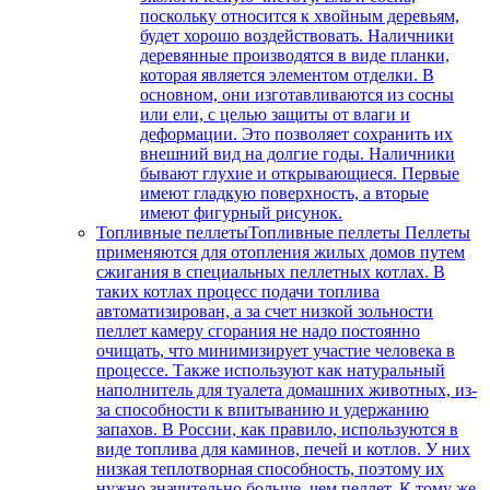
поскольку относится к хвойным деревьям,
будет хорошо воздействовать. Наличники
деревянные производятся в виде планки,
которая является элементом отделки. В
основном, они изготавливаются из сосны
или ели, с целью защиты от влаги и
деформации. Это позволяет сохранить их
внешний вид на долгие годы. Наличники
бывают глухие и открывающиеся. Первые
имеют гладкую поверхность, а вторые
имеют фигурный рисунок.
Топливные пеллеты
Топливные пеллеты Пеллеты
применяются для отопления жилых домов путем
сжигания в специальных пеллетных котлах. В
таких котлах процесс подачи топлива
автоматизирован, а за счет низкой зольности
пеллет камеру сгорания не надо постоянно
очищать, что минимизирует участие человека в
процессе. Также используют как натуральный
наполнитель для туалета домашних животных, из-
за способности к впитыванию и удержанию
запахов. В России, как правило, используются в
виде топлива для каминов, печей и котлов. У них
низкая теплотворная способность, поэтому их
нужно значительно больше, чем пеллет. К тому же,