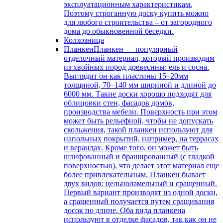
эксплуатационным характеристикам.
Поэтому строганную доску купить можно
для любого строительства – от загородного
дома до обыкновенной беседки.
Колхозница
Планкен
Планкен — популярный
отделочный материал, который производим
из хвойных пород древесины: ель и сосна.
Выглядит он как пластины 15–20мм
толщиной, 70–140 мм шириной и длиной до
6000 мм. Такие доски хорошо подходят для
облицовки стен, фасадов домов,
производства мебели. Поверхность при этом
может быть рельефной, чтобы не допускать
скольжения, такой планкен используют для
напольных покрытий, например, на террасах
и верандах. Кроме того, он может быть
шлифованный и брашированный (с гладкой
поверхностью), что делает этот материал еще
более привлекательным. Планкен бывает
двух видов: цельноламельный и сращенный.
Первый вариант производят из одной доски,
а сращенный получается путем сращивания
досок по длине. Оба вида планкена
используют в отделке фасадов, так как он не