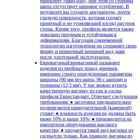
принципу «шип-паз», при этом со стороны
шипа отсутствует широкое углубление. В
результате вы создаете аккуратную, почти
гладкую поверхность, которая создает
приятный и не утомляющий взгляд рисунок
стены. Кроме того, профиль является также
довольно прочным и устойчивым к
деформациям. Благодаря современной
технологии изготовления он сохраняет свою
форму и первичный внешний вид даже
после длительной эксплуатации.
Евровагонка
Евровагонкой называют
изделия из хвойных пород деревьев,
имеющие строго определенные параметры
ширины (90 мм без шипа, 96 с шипом) и
толщины (12,5 мм). У нас можно купить
качественную вагонку из ели и сосны
профиля Евростандарт. Отвечает следующим
требованиям: ● заготовки предварительно
подвергаются принудительной (камерной)
сушке; ● влажность изделия не должна быть
ниже 10% и выше 16%; ● производится на
импортном оборудовании высокого
качества; ● продается такой вид вагонки из
сосны/ели только. Как правило, вагонка из