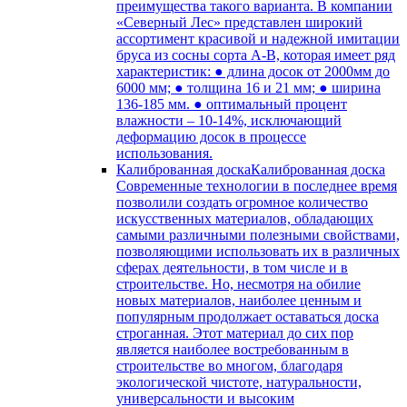
преимущества такого варианта. В компании
«Северный Лес» представлен широкий
ассортимент красивой и надежной имитации
бруса из сосны сорта А-В, которая имеет ряд
характеристик: ● длина досок от 2000мм до
6000 мм; ● толщина 16 и 21 мм; ● ширина
136-185 мм. ● оптимальный процент
влажности – 10-14%, исключающий
деформацию досок в процессе
использования.
Калиброванная доска
Калиброванная доска
Современные технологии в последнее время
позволили создать огромное количество
искусственных материалов, обладающих
самыми различными полезными свойствами,
позволяющими использовать их в различных
сферах деятельности, в том числе и в
строительстве. Но, несмотря на обилие
новых материалов, наиболее ценным и
популярным продолжает оставаться доска
строганная. Этот материал до сих пор
является наиболее востребованным в
строительстве во многом, благодаря
экологической чистоте, натуральности,
универсальности и высоким