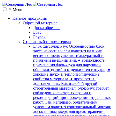
✕
Menu
Каталог продукции
Обрезной материал
Доска обрезная
Брус
Брусок
Cтроганный пиломатериал
Блок-хаус
Блок-хаус Особенностью блок-
хауса из сосны и ели является наличие
весомых преимуществ: ● аккуратный и
приятный внешний вид, ● возможность
применения блок-хауса для наружной
обшивки зданий и отделки стен изнутри, ●
хорошие звуко- и теплоизолирующие
свойства материала, ● прочность и
долговечность. Как и любой другой
строительный материал, блок-хаус требует
соблюдения некоторых правил и
рекомендаций при проведении отделочных
работ. Так, например, обязательным
условием является горизонтальный монтаж
досок шипом вверх для предотвращения