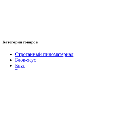
Категории товаров
Cтроганный пиломатериал
Блок-хаус
Брус
Брусок
Вагонка Штиль
Доска обрезная
Евровагонка
Имитация бруса
Калиброванная доска
Колхозница
Наличник строганный
Обрезной материал
Планкен
Плинтус
Половая доска
Топливные пеллеты