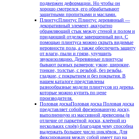
подвержен деформации. Но чтобы он
хорошо смотрелся, его обрабатывают
защитными пропитками и маслами.
Плинтус
Плинтус Плинтус деревянный —
декоративный элемент, аккуратно
обрамляющий стык между стеной и полом и
придающий отделке завершенный вид. С
помощью плинтуса можно скрыть видимые
неровности пола, а также обеспечить защиту
от влаги, пыли и грязи, улучшить
звукоизоляцию. Деревянные плинтусы
бывают разных размеров: узкие, широкие,
тонкие, толстые, с резьбой, без резьбы,
гладкие, с покрытием и без покрытия. В
нашем каталоге представлены
разнообразные модели плинтусов из дерева,
которые можно купить по цене
производителя.
Половая доска
Половая доска Половая доска
представляет собой фрезерованную доску,
выполненную из массивной древесины (в
отличие от паркетной доски, клеёной из
нескольких слоёв) благодаря чему способна
выдержать большее число циклёвок. Для
фиксирования между собой имеет паз на