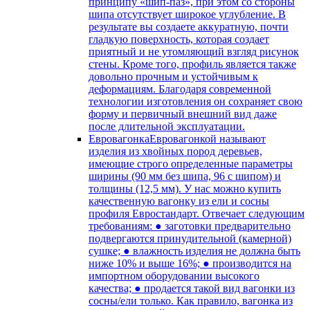
принципу «шип-паз», при этом со стороны
шипа отсутствует широкое углубление. В
результате вы создаете аккуратную, почти
гладкую поверхность, которая создает
приятный и не утомляющий взгляд рисунок
стены. Кроме того, профиль является также
довольно прочным и устойчивым к
деформациям. Благодаря современной
технологии изготовления он сохраняет свою
форму и первичный внешний вид даже
после длительной эксплуатации.
Евровагонка
Евровагонкой называют
изделия из хвойных пород деревьев,
имеющие строго определенные параметры
ширины (90 мм без шипа, 96 с шипом) и
толщины (12,5 мм). У нас можно купить
качественную вагонку из ели и сосны
профиля Евростандарт. Отвечает следующим
требованиям: ● заготовки предварительно
подвергаются принудительной (камерной)
сушке; ● влажность изделия не должна быть
ниже 10% и выше 16%; ● производится на
импортном оборудовании высокого
качества; ● продается такой вид вагонки из
сосны/ели только. Как правило, вагонка из