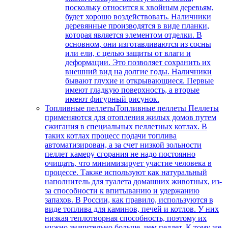
поскольку относится к хвойным деревьям,
будет хорошо воздействовать. Наличники
деревянные производятся в виде планки,
которая является элементом отделки. В
основном, они изготавливаются из сосны
или ели, с целью защиты от влаги и
деформации. Это позволяет сохранить их
внешний вид на долгие годы. Наличники
бывают глухие и открывающиеся. Первые
имеют гладкую поверхность, а вторые
имеют фигурный рисунок.
Топливные пеллеты
Топливные пеллеты Пеллеты
применяются для отопления жилых домов путем
сжигания в специальных пеллетных котлах. В
таких котлах процесс подачи топлива
автоматизирован, а за счет низкой зольности
пеллет камеру сгорания не надо постоянно
очищать, что минимизирует участие человека в
процессе. Также используют как натуральный
наполнитель для туалета домашних животных, из-
за способности к впитыванию и удержанию
запахов. В России, как правило, используются в
виде топлива для каминов, печей и котлов. У них
низкая теплотворная способность, поэтому их
нужно значительно больше, чем пеллет. К тому же,