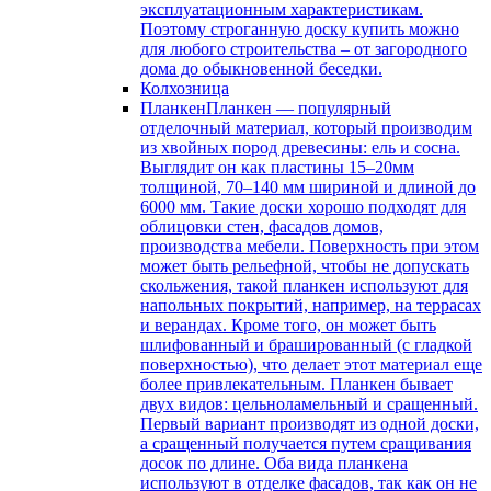
эксплуатационным характеристикам.
Поэтому строганную доску купить можно
для любого строительства – от загородного
дома до обыкновенной беседки.
Колхозница
Планкен
Планкен — популярный
отделочный материал, который производим
из хвойных пород древесины: ель и сосна.
Выглядит он как пластины 15–20мм
толщиной, 70–140 мм шириной и длиной до
6000 мм. Такие доски хорошо подходят для
облицовки стен, фасадов домов,
производства мебели. Поверхность при этом
может быть рельефной, чтобы не допускать
скольжения, такой планкен используют для
напольных покрытий, например, на террасах
и верандах. Кроме того, он может быть
шлифованный и брашированный (с гладкой
поверхностью), что делает этот материал еще
более привлекательным. Планкен бывает
двух видов: цельноламельный и сращенный.
Первый вариант производят из одной доски,
а сращенный получается путем сращивания
досок по длине. Оба вида планкена
используют в отделке фасадов, так как он не