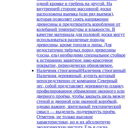
одной кромке и гребень на другой. На
внутренней стороне массивной доски
расположена выемка (или ряд выемок),
которая позволяет снять напряжение
древесины и предотвратить коробление от
колебаний температуры и влажности. В
качестве материала для половой доски могут
использоваться различные породы
древесины, кроме тополя и липы. Для
недостаточно твёрдых пород древесины
(сосна, ель) необходимо специальное стойкое
к истиранию защитное лако-красочное
покрытие, периодически обновляемое.
Наличник строганный
Наличник строганный
Наличник деревянный, купить который
непосредственно от компании Северный
лес, собой представляет деревянную планку,
профилированное обрамление оконного или
дверного проёма, чтобы закрыть щель между
стеной и дверной или оконной коробкой,
однако важнее, зрительный тектонический
смысл — выделить, подчеркнуть проём.
Отметим, не только высокие
характеристики, но и их абсолютную
экологическую чистоту. Ель и сосна,