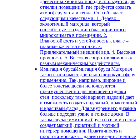
древесины хвойных пород используется для
отделки помещений, где требуется создать
атмосферу уюта и тепла. Она обладает
следующими качествами: 1. Дерево –
экологичный материал, который
способствует созданию благоприятного
микроклимата в помещении. 2.
Влагостойкость и устойчивость к влаге –
главные качества вагонки. 3.
Привлекательный внешний вид. 4. Высокая
прочность. 5. Высокая сопротивляемость к
разным механическим воздействиям.
Имитация бруса
Имитация бруса Материал
такого типа имеет довольно широкую сферу
применения. Так, например, широкие и
более толстые доски используются
преимущественно для внешней отделки
стен, поскольку такой вариант изделий дает
возможность создать надежный, практичный
и красивый фасад. Для внутреннего дизайна
больше подходят узкие и тонкие доски. В
таком случае имитация бруса из ели и сосны
создает мягкий, приятный и уютный
интерьер помещения. Практичность и
простота монтажа – далеко не единственные