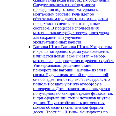
скапливания воды в местах их соединения.
Следует помнить о необходимости
проведения подготовки материала к
монтажным работам. Речь идет об
обязательном предварительном покрытии
поверхности специальным защитным
составом. В процессе использования
материал также требует регулярного ухода
для сохранения и улучшения
эксплуатационных качеств.
Вагонка Штиль
Вагонка Штиль Когда стены
и крыша загородного дома уже возведены,
начинается новый важный этап – выбор
материала для проведения отделочных работ.
Универсальным решением станет
приобретение вагонки «Штиль» из ели и
сосны. Будучи практичной и долговечной,
она обладает неповторимой текстурой, что
позволит создать уютную атмосферу в
помещении. Доска такого типа пользуются
популярностью как при отделке фасадов, так
и при оформлении стен и потолков внутри
здания. Такую особенность применения
можно объяснить специальной формой
досок. Профиль «Штиль» монтируется по