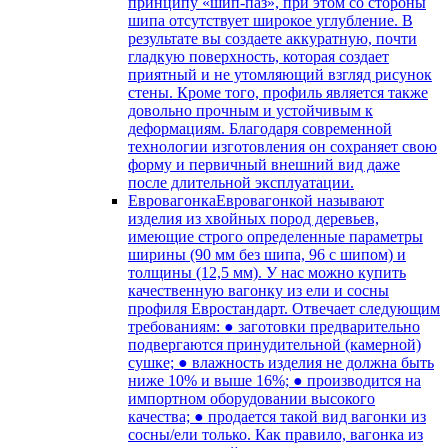
принципу «шип-паз», при этом со стороны
шипа отсутствует широкое углубление. В
результате вы создаете аккуратную, почти
гладкую поверхность, которая создает
приятный и не утомляющий взгляд рисунок
стены. Кроме того, профиль является также
довольно прочным и устойчивым к
деформациям. Благодаря современной
технологии изготовления он сохраняет свою
форму и первичный внешний вид даже
после длительной эксплуатации.
Евровагонка
Евровагонкой называют
изделия из хвойных пород деревьев,
имеющие строго определенные параметры
ширины (90 мм без шипа, 96 с шипом) и
толщины (12,5 мм). У нас можно купить
качественную вагонку из ели и сосны
профиля Евростандарт. Отвечает следующим
требованиям: ● заготовки предварительно
подвергаются принудительной (камерной)
сушке; ● влажность изделия не должна быть
ниже 10% и выше 16%; ● производится на
импортном оборудовании высокого
качества; ● продается такой вид вагонки из
сосны/ели только. Как правило, вагонка из