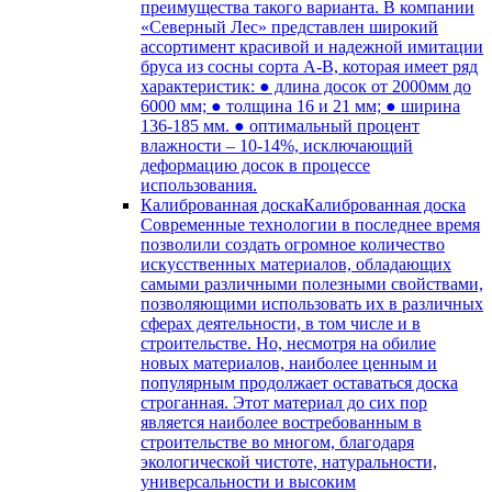
преимущества такого варианта. В компании
«Северный Лес» представлен широкий
ассортимент красивой и надежной имитации
бруса из сосны сорта А-В, которая имеет ряд
характеристик: ● длина досок от 2000мм до
6000 мм; ● толщина 16 и 21 мм; ● ширина
136-185 мм. ● оптимальный процент
влажности – 10-14%, исключающий
деформацию досок в процессе
использования.
Калиброванная доска
Калиброванная доска
Современные технологии в последнее время
позволили создать огромное количество
искусственных материалов, обладающих
самыми различными полезными свойствами,
позволяющими использовать их в различных
сферах деятельности, в том числе и в
строительстве. Но, несмотря на обилие
новых материалов, наиболее ценным и
популярным продолжает оставаться доска
строганная. Этот материал до сих пор
является наиболее востребованным в
строительстве во многом, благодаря
экологической чистоте, натуральности,
универсальности и высоким