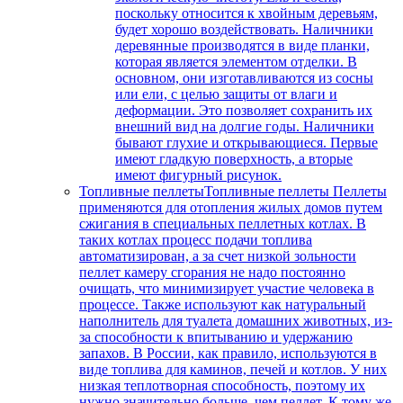
поскольку относится к хвойным деревьям,
будет хорошо воздействовать. Наличники
деревянные производятся в виде планки,
которая является элементом отделки. В
основном, они изготавливаются из сосны
или ели, с целью защиты от влаги и
деформации. Это позволяет сохранить их
внешний вид на долгие годы. Наличники
бывают глухие и открывающиеся. Первые
имеют гладкую поверхность, а вторые
имеют фигурный рисунок.
Топливные пеллеты
Топливные пеллеты Пеллеты
применяются для отопления жилых домов путем
сжигания в специальных пеллетных котлах. В
таких котлах процесс подачи топлива
автоматизирован, а за счет низкой зольности
пеллет камеру сгорания не надо постоянно
очищать, что минимизирует участие человека в
процессе. Также используют как натуральный
наполнитель для туалета домашних животных, из-
за способности к впитыванию и удержанию
запахов. В России, как правило, используются в
виде топлива для каминов, печей и котлов. У них
низкая теплотворная способность, поэтому их
нужно значительно больше, чем пеллет. К тому же,