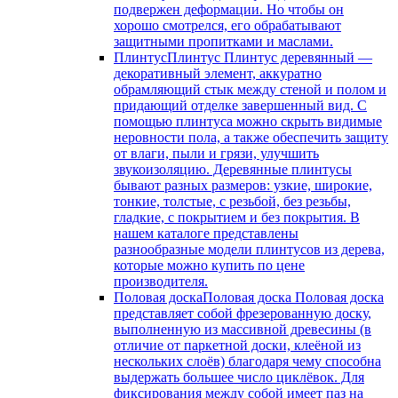
подвержен деформации. Но чтобы он
хорошо смотрелся, его обрабатывают
защитными пропитками и маслами.
Плинтус
Плинтус Плинтус деревянный —
декоративный элемент, аккуратно
обрамляющий стык между стеной и полом и
придающий отделке завершенный вид. С
помощью плинтуса можно скрыть видимые
неровности пола, а также обеспечить защиту
от влаги, пыли и грязи, улучшить
звукоизоляцию. Деревянные плинтусы
бывают разных размеров: узкие, широкие,
тонкие, толстые, с резьбой, без резьбы,
гладкие, с покрытием и без покрытия. В
нашем каталоге представлены
разнообразные модели плинтусов из дерева,
которые можно купить по цене
производителя.
Половая доска
Половая доска Половая доска
представляет собой фрезерованную доску,
выполненную из массивной древесины (в
отличие от паркетной доски, клеёной из
нескольких слоёв) благодаря чему способна
выдержать большее число циклёвок. Для
фиксирования между собой имеет паз на