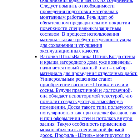
скапливания воды в местах их соединения.
Следует помнить о необходимости
проведения подготовки материала к
монтажным работам. Речь идет об
обязательном предварительном покрытии
поверхности специальным защитным
составом. В процессе использования
материал также требует регулярного ухода
для сохранения и улучшения
эксплуатационных качеств.
Вагонка Штиль
Вагонка Штиль Когда стены
и крыша загородного дома уже возведены,
начинается новый важный этап – выбор
материала для проведения отделочных работ.
Универсальным решением станет
приобретение вагонки «Штиль» из ели и
сосны. Будучи практичной и долговечной,
она обладает неповторимой текстурой, что
позволит создать уютную атмосферу в
помещении. Доска такого типа пользуются
популярностью как при отделке фасадов, так
и при оформлении стен и потолков внутри
здания. Такую особенность применения
можно объяснить специальной формой
досок. Профиль «Штиль» монтируется по