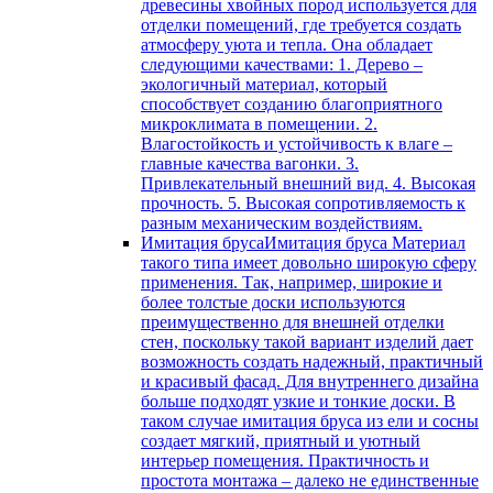
древесины хвойных пород используется для
отделки помещений, где требуется создать
атмосферу уюта и тепла. Она обладает
следующими качествами: 1. Дерево –
экологичный материал, который
способствует созданию благоприятного
микроклимата в помещении. 2.
Влагостойкость и устойчивость к влаге –
главные качества вагонки. 3.
Привлекательный внешний вид. 4. Высокая
прочность. 5. Высокая сопротивляемость к
разным механическим воздействиям.
Имитация бруса
Имитация бруса Материал
такого типа имеет довольно широкую сферу
применения. Так, например, широкие и
более толстые доски используются
преимущественно для внешней отделки
стен, поскольку такой вариант изделий дает
возможность создать надежный, практичный
и красивый фасад. Для внутреннего дизайна
больше подходят узкие и тонкие доски. В
таком случае имитация бруса из ели и сосны
создает мягкий, приятный и уютный
интерьер помещения. Практичность и
простота монтажа – далеко не единственные