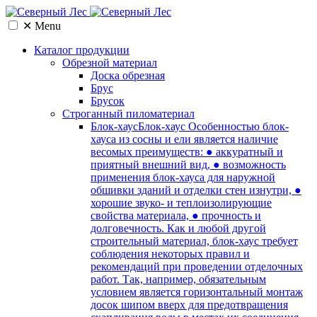
✕
Menu
Каталог продукции
Обрезной материал
Доска обрезная
Брус
Брусок
Cтроганный пиломатериал
Блок-хаус
Блок-хаус Особенностью блок-
хауса из сосны и ели является наличие
весомых преимуществ: ● аккуратный и
приятный внешний вид, ● возможность
применения блок-хауса для наружной
обшивки зданий и отделки стен изнутри, ●
хорошие звуко- и теплоизолирующие
свойства материала, ● прочность и
долговечность. Как и любой другой
строительный материал, блок-хаус требует
соблюдения некоторых правил и
рекомендаций при проведении отделочных
работ. Так, например, обязательным
условием является горизонтальный монтаж
досок шипом вверх для предотвращения