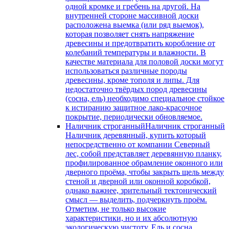
одной кромке и гребень на другой. На
внутренней стороне массивной доски
расположена выемка (или ряд выемок),
которая позволяет снять напряжение
древесины и предотвратить коробление от
колебаний температуры и влажности. В
качестве материала для половой доски могут
использоваться различные породы
древесины, кроме тополя и липы. Для
недостаточно твёрдых пород древесины
(сосна, ель) необходимо специальное стойкое
к истиранию защитное лако-красочное
покрытие, периодически обновляемое.
Наличник строганный
Наличник строганный
Наличник деревянный, купить который
непосредственно от компании Северный
лес, собой представляет деревянную планку,
профилированное обрамление оконного или
дверного проёма, чтобы закрыть щель между
стеной и дверной или оконной коробкой,
однако важнее, зрительный тектонический
смысл — выделить, подчеркнуть проём.
Отметим, не только высокие
характеристики, но и их абсолютную
экологическую чистоту. Ель и сосна,