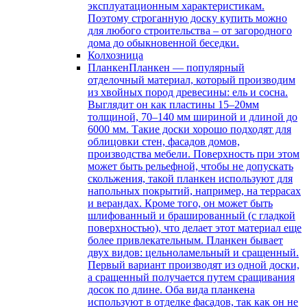
эксплуатационным характеристикам.
Поэтому строганную доску купить можно
для любого строительства – от загородного
дома до обыкновенной беседки.
Колхозница
Планкен
Планкен — популярный
отделочный материал, который производим
из хвойных пород древесины: ель и сосна.
Выглядит он как пластины 15–20мм
толщиной, 70–140 мм шириной и длиной до
6000 мм. Такие доски хорошо подходят для
облицовки стен, фасадов домов,
производства мебели. Поверхность при этом
может быть рельефной, чтобы не допускать
скольжения, такой планкен используют для
напольных покрытий, например, на террасах
и верандах. Кроме того, он может быть
шлифованный и брашированный (с гладкой
поверхностью), что делает этот материал еще
более привлекательным. Планкен бывает
двух видов: цельноламельный и сращенный.
Первый вариант производят из одной доски,
а сращенный получается путем сращивания
досок по длине. Оба вида планкена
используют в отделке фасадов, так как он не