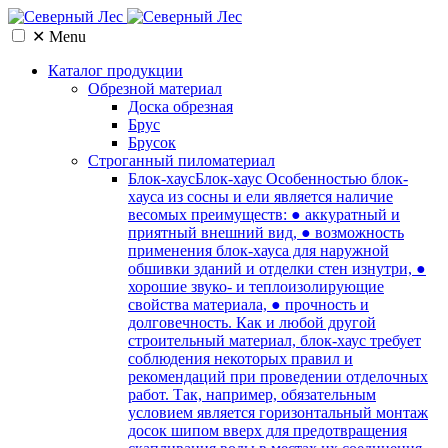
✕
Menu
Каталог продукции
Обрезной материал
Доска обрезная
Брус
Брусок
Cтроганный пиломатериал
Блок-хаус
Блок-хаус Особенностью блок-
хауса из сосны и ели является наличие
весомых преимуществ: ● аккуратный и
приятный внешний вид, ● возможность
применения блок-хауса для наружной
обшивки зданий и отделки стен изнутри, ●
хорошие звуко- и теплоизолирующие
свойства материала, ● прочность и
долговечность. Как и любой другой
строительный материал, блок-хаус требует
соблюдения некоторых правил и
рекомендаций при проведении отделочных
работ. Так, например, обязательным
условием является горизонтальный монтаж
досок шипом вверх для предотвращения