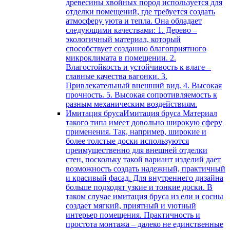
древесины хвойных пород используется для
отделки помещений, где требуется создать
атмосферу уюта и тепла. Она обладает
следующими качествами: 1. Дерево –
экологичный материал, который
способствует созданию благоприятного
микроклимата в помещении. 2.
Влагостойкость и устойчивость к влаге –
главные качества вагонки. 3.
Привлекательный внешний вид. 4. Высокая
прочность. 5. Высокая сопротивляемость к
разным механическим воздействиям.
Имитация бруса
Имитация бруса Материал
такого типа имеет довольно широкую сферу
применения. Так, например, широкие и
более толстые доски используются
преимущественно для внешней отделки
стен, поскольку такой вариант изделий дает
возможность создать надежный, практичный
и красивый фасад. Для внутреннего дизайна
больше подходят узкие и тонкие доски. В
таком случае имитация бруса из ели и сосны
создает мягкий, приятный и уютный
интерьер помещения. Практичность и
простота монтажа – далеко не единственные