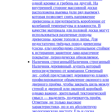
одной кромке и гребень на другой. На
внутренней стороне массивной доски
расположена выемка (или ряд выемок),
которая позволяет снять напряжение
древесины и предотвратить коробление от
колебаний температуры и влажности. В
качестве материала для половой доски могут
использоваться различные породы
древесины, кроме тополя и липы. Для
недостаточно твёрдых пород древесины
(сосна, ель) необходимо специальное стойкое
к истиранию защитное лако-красочное
покрытие, периодически обновляемое.
Наличник строганный
Наличник строганный
Наличник деревянный, купить который
непосредственно от компании Северный
лес, собой представляет деревянную планку,
профилированное обрамление оконного или
дверного проёма, чтобы закрыть щель между
стеной и дверной или оконной коробкой,
однако важнее, зрительный тектонический
смысл — выделить, подчеркнуть проём.
Отметим, не только высокие
характеристики, но и их абсолютную
экологическую чистоту. Ель и сосна,