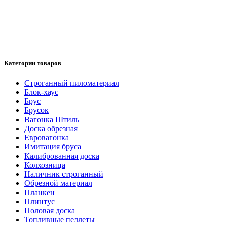
Категории товаров
Cтроганный пиломатериал
Блок-хаус
Брус
Брусок
Вагонка Штиль
Доска обрезная
Евровагонка
Имитация бруса
Калиброванная доска
Колхозница
Наличник строганный
Обрезной материал
Планкен
Плинтус
Половая доска
Топливные пеллеты