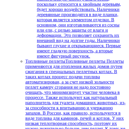
поскольку относится к хвойным деревьям,
будет хорошо воздействовать. Наличники
деревянные производятся в виде планки,
которая является элементом отделки. В
основном, они изготавливаются из сосны
или ели, с целью защиты от влаги и
деформации. Это позволяет сохранить их
внешний вид на долгие годы. Наличники
бывают глухие и открывающиеся. Первые
имеют гладкую поверхность, а вторые
имеют фигурный рисунок.
Топливные пеллеты
Топливные пеллеты Пеллеты
применяются для отопления жилых домов путем
сжигания в специальных пеллетных котлах. В
таких котлах процесс подачи топлива
автоматизирован, а за счет низкой зольности
пеллет камеру сгорания не надо постоянно
очищать, что минимизирует участие человека в
процессе. Также используют как натуральный
наполнитель для туалета домашних животных, из-
за способности к впитыванию и удержанию
запахов. В России, как правило, используются в
виде топлива для каминов, печей и котлов. У них
низкая теплотворная способность, поэтому их
нужно значительно больше, чем пеллет. К тому же,