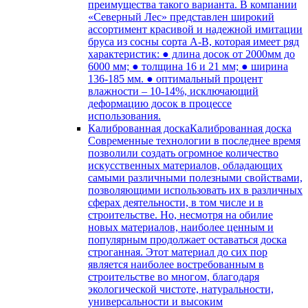
преимущества такого варианта. В компании
«Северный Лес» представлен широкий
ассортимент красивой и надежной имитации
бруса из сосны сорта А-В, которая имеет ряд
характеристик: ● длина досок от 2000мм до
6000 мм; ● толщина 16 и 21 мм; ● ширина
136-185 мм. ● оптимальный процент
влажности – 10-14%, исключающий
деформацию досок в процессе
использования.
Калиброванная доска
Калиброванная доска
Современные технологии в последнее время
позволили создать огромное количество
искусственных материалов, обладающих
самыми различными полезными свойствами,
позволяющими использовать их в различных
сферах деятельности, в том числе и в
строительстве. Но, несмотря на обилие
новых материалов, наиболее ценным и
популярным продолжает оставаться доска
строганная. Этот материал до сих пор
является наиболее востребованным в
строительстве во многом, благодаря
экологической чистоте, натуральности,
универсальности и высоким