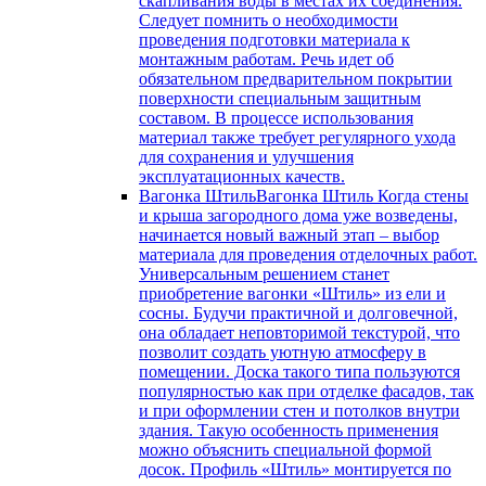
скапливания воды в местах их соединения.
Следует помнить о необходимости
проведения подготовки материала к
монтажным работам. Речь идет об
обязательном предварительном покрытии
поверхности специальным защитным
составом. В процессе использования
материал также требует регулярного ухода
для сохранения и улучшения
эксплуатационных качеств.
Вагонка Штиль
Вагонка Штиль Когда стены
и крыша загородного дома уже возведены,
начинается новый важный этап – выбор
материала для проведения отделочных работ.
Универсальным решением станет
приобретение вагонки «Штиль» из ели и
сосны. Будучи практичной и долговечной,
она обладает неповторимой текстурой, что
позволит создать уютную атмосферу в
помещении. Доска такого типа пользуются
популярностью как при отделке фасадов, так
и при оформлении стен и потолков внутри
здания. Такую особенность применения
можно объяснить специальной формой
досок. Профиль «Штиль» монтируется по