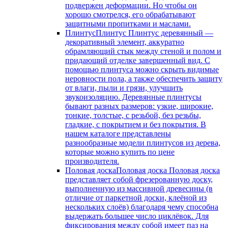
подвержен деформации. Но чтобы он
хорошо смотрелся, его обрабатывают
защитными пропитками и маслами.
Плинтус
Плинтус Плинтус деревянный —
декоративный элемент, аккуратно
обрамляющий стык между стеной и полом и
придающий отделке завершенный вид. С
помощью плинтуса можно скрыть видимые
неровности пола, а также обеспечить защиту
от влаги, пыли и грязи, улучшить
звукоизоляцию. Деревянные плинтусы
бывают разных размеров: узкие, широкие,
тонкие, толстые, с резьбой, без резьбы,
гладкие, с покрытием и без покрытия. В
нашем каталоге представлены
разнообразные модели плинтусов из дерева,
которые можно купить по цене
производителя.
Половая доска
Половая доска Половая доска
представляет собой фрезерованную доску,
выполненную из массивной древесины (в
отличие от паркетной доски, клеёной из
нескольких слоёв) благодаря чему способна
выдержать большее число циклёвок. Для
фиксирования между собой имеет паз на