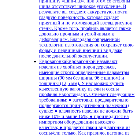
принципу «шип-паз», при этом со стороны
шипа отсутствует широкое углубление. В
результате вы создаете аккуратную, почти
гладкую поверхность, которая создает
приятный и не утомляющий взгляд рисунок
стены. Кроме того, профиль является также
довольно прочным и устойчивым к
деформациям. Благодаря современной
технологии изготовления он сохраняет свою
форму и первичный внешний вид даже
после длительной эксплуатации.
Евровагонка
Евровагонкой называют
изделия из хвойных пород деревьев,
имеющие строго определенные параметры
ширины (90 мм без шипа, 96 с шипом) и
толщины (12,5 мм). У нас можно купить
качественную вагонку из ели и сосны
профиля Евростандарт. Отвечает следующим
требованиям: ● заготовки предварительно
подвергаются принудительной (камерной)
сушке; ● влажность изделия не должна быть
ниже 10% и выше 16%; ● производится на
импортном оборудовании высокого
качества; ● продается такой вид вагонки из
сосны/ели только. Как правило, вагонка из