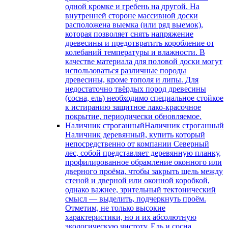
одной кромке и гребень на другой. На
внутренней стороне массивной доски
расположена выемка (или ряд выемок),
которая позволяет снять напряжение
древесины и предотвратить коробление от
колебаний температуры и влажности. В
качестве материала для половой доски могут
использоваться различные породы
древесины, кроме тополя и липы. Для
недостаточно твёрдых пород древесины
(сосна, ель) необходимо специальное стойкое
к истиранию защитное лако-красочное
покрытие, периодически обновляемое.
Наличник строганный
Наличник строганный
Наличник деревянный, купить который
непосредственно от компании Северный
лес, собой представляет деревянную планку,
профилированное обрамление оконного или
дверного проёма, чтобы закрыть щель между
стеной и дверной или оконной коробкой,
однако важнее, зрительный тектонический
смысл — выделить, подчеркнуть проём.
Отметим, не только высокие
характеристики, но и их абсолютную
экологическую чистоту. Ель и сосна,