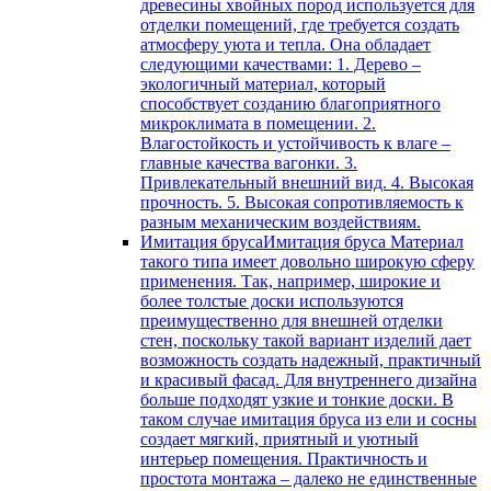
древесины хвойных пород используется для
отделки помещений, где требуется создать
атмосферу уюта и тепла. Она обладает
следующими качествами: 1. Дерево –
экологичный материал, который
способствует созданию благоприятного
микроклимата в помещении. 2.
Влагостойкость и устойчивость к влаге –
главные качества вагонки. 3.
Привлекательный внешний вид. 4. Высокая
прочность. 5. Высокая сопротивляемость к
разным механическим воздействиям.
Имитация бруса
Имитация бруса Материал
такого типа имеет довольно широкую сферу
применения. Так, например, широкие и
более толстые доски используются
преимущественно для внешней отделки
стен, поскольку такой вариант изделий дает
возможность создать надежный, практичный
и красивый фасад. Для внутреннего дизайна
больше подходят узкие и тонкие доски. В
таком случае имитация бруса из ели и сосны
создает мягкий, приятный и уютный
интерьер помещения. Практичность и
простота монтажа – далеко не единственные