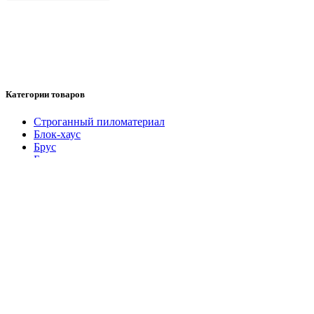
Категории товаров
Cтроганный пиломатериал
Блок-хаус
Брус
Брусок
Вагонка Штиль
Доска обрезная
Евровагонка
Имитация бруса
Калиброванная доска
Колхозница
Наличник строганный
Обрезной материал
Планкен
Плинтус
Половая доска
Топливные пеллеты