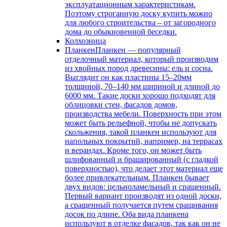
эксплуатационным характеристикам.
Поэтому строганную доску купить можно
для любого строительства – от загородного
дома до обыкновенной беседки.
Колхозница
Планкен
Планкен — популярный
отделочный материал, который производим
из хвойных пород древесины: ель и сосна.
Выглядит он как пластины 15–20мм
толщиной, 70–140 мм шириной и длиной до
6000 мм. Такие доски хорошо подходят для
облицовки стен, фасадов домов,
производства мебели. Поверхность при этом
может быть рельефной, чтобы не допускать
скольжения, такой планкен используют для
напольных покрытий, например, на террасах
и верандах. Кроме того, он может быть
шлифованный и брашированный (с гладкой
поверхностью), что делает этот материал еще
более привлекательным. Планкен бывает
двух видов: цельноламельный и сращенный.
Первый вариант производят из одной доски,
а сращенный получается путем сращивания
досок по длине. Оба вида планкена
используют в отделке фасадов, так как он не