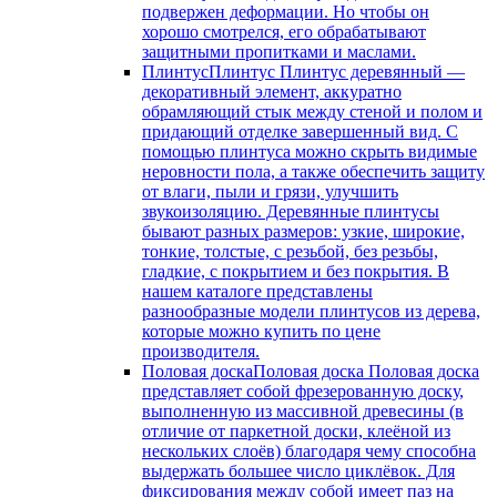
подвержен деформации. Но чтобы он
хорошо смотрелся, его обрабатывают
защитными пропитками и маслами.
Плинтус
Плинтус Плинтус деревянный —
декоративный элемент, аккуратно
обрамляющий стык между стеной и полом и
придающий отделке завершенный вид. С
помощью плинтуса можно скрыть видимые
неровности пола, а также обеспечить защиту
от влаги, пыли и грязи, улучшить
звукоизоляцию. Деревянные плинтусы
бывают разных размеров: узкие, широкие,
тонкие, толстые, с резьбой, без резьбы,
гладкие, с покрытием и без покрытия. В
нашем каталоге представлены
разнообразные модели плинтусов из дерева,
которые можно купить по цене
производителя.
Половая доска
Половая доска Половая доска
представляет собой фрезерованную доску,
выполненную из массивной древесины (в
отличие от паркетной доски, клеёной из
нескольких слоёв) благодаря чему способна
выдержать большее число циклёвок. Для
фиксирования между собой имеет паз на