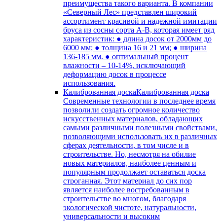
преимущества такого варианта. В компании
«Северный Лес» представлен широкий
ассортимент красивой и надежной имитации
бруса из сосны сорта А-В, которая имеет ряд
характеристик: ● длина досок от 2000мм до
6000 мм; ● толщина 16 и 21 мм; ● ширина
136-185 мм. ● оптимальный процент
влажности – 10-14%, исключающий
деформацию досок в процессе
использования.
Калиброванная доска
Калиброванная доска
Современные технологии в последнее время
позволили создать огромное количество
искусственных материалов, обладающих
самыми различными полезными свойствами,
позволяющими использовать их в различных
сферах деятельности, в том числе и в
строительстве. Но, несмотря на обилие
новых материалов, наиболее ценным и
популярным продолжает оставаться доска
строганная. Этот материал до сих пор
является наиболее востребованным в
строительстве во многом, благодаря
экологической чистоте, натуральности,
универсальности и высоким