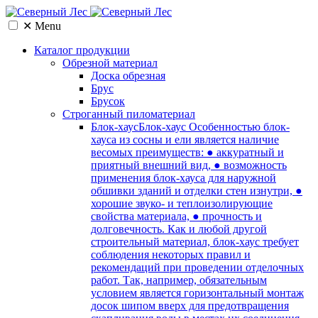
✕
Menu
Каталог продукции
Обрезной материал
Доска обрезная
Брус
Брусок
Cтроганный пиломатериал
Блок-хаус
Блок-хаус Особенностью блок-
хауса из сосны и ели является наличие
весомых преимуществ: ● аккуратный и
приятный внешний вид, ● возможность
применения блок-хауса для наружной
обшивки зданий и отделки стен изнутри, ●
хорошие звуко- и теплоизолирующие
свойства материала, ● прочность и
долговечность. Как и любой другой
строительный материал, блок-хаус требует
соблюдения некоторых правил и
рекомендаций при проведении отделочных
работ. Так, например, обязательным
условием является горизонтальный монтаж
досок шипом вверх для предотвращения