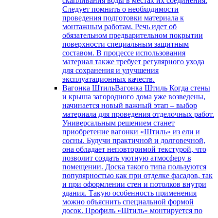
скапливания воды в местах их соединения.
Следует помнить о необходимости
проведения подготовки материала к
монтажным работам. Речь идет об
обязательном предварительном покрытии
поверхности специальным защитным
составом. В процессе использования
материал также требует регулярного ухода
для сохранения и улучшения
эксплуатационных качеств.
Вагонка Штиль
Вагонка Штиль Когда стены
и крыша загородного дома уже возведены,
начинается новый важный этап – выбор
материала для проведения отделочных работ.
Универсальным решением станет
приобретение вагонки «Штиль» из ели и
сосны. Будучи практичной и долговечной,
она обладает неповторимой текстурой, что
позволит создать уютную атмосферу в
помещении. Доска такого типа пользуются
популярностью как при отделке фасадов, так
и при оформлении стен и потолков внутри
здания. Такую особенность применения
можно объяснить специальной формой
досок. Профиль «Штиль» монтируется по