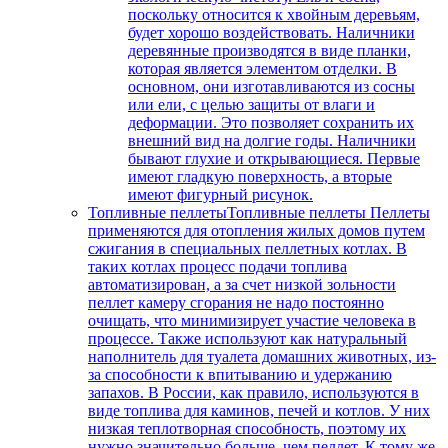
поскольку относится к хвойным деревьям,
будет хорошо воздействовать. Наличники
деревянные производятся в виде планки,
которая является элементом отделки. В
основном, они изготавливаются из сосны
или ели, с целью защиты от влаги и
деформации. Это позволяет сохранить их
внешний вид на долгие годы. Наличники
бывают глухие и открывающиеся. Первые
имеют гладкую поверхность, а вторые
имеют фигурный рисунок.
Топливные пеллеты
Топливные пеллеты Пеллеты
применяются для отопления жилых домов путем
сжигания в специальных пеллетных котлах. В
таких котлах процесс подачи топлива
автоматизирован, а за счет низкой зольности
пеллет камеру сгорания не надо постоянно
очищать, что минимизирует участие человека в
процессе. Также используют как натуральный
наполнитель для туалета домашних животных, из-
за способности к впитыванию и удержанию
запахов. В России, как правило, используются в
виде топлива для каминов, печей и котлов. У них
низкая теплотворная способность, поэтому их
нужно значительно больше, чем пеллет. К тому же,