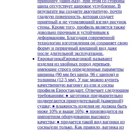
принципу «шип-паз», при этом со стороны
шипа отсутствует широкое углубление. В
результате вы создаете аккуратную, почти
гладкую поверхность, которая создает
приятный и не утомляющий взгляд рисунок
стены. Кроме того, профиль является также
довольно прочным и устойчивым к
деформациям. Благодаря современной
технологии изготовления он сохраняет свою
форму и первичный внешний вид даже
после длительной эксплуатации.
Евровагонка
Евровагонкой называют
изделия из хвойных пород деревьев,
имеющие строго определенные параметры
ширины (90 мм без шипа, 96 с шипом) и
толщины (12,5 мм). У нас можно купить
качественную вагонку из ели и сосны
профиля Евростандарт. Отвечает следующим
требованиям: ● заготовки предварительно
подвергаются принудительной (камерной)
сушке; ● влажность изделия не должна быть
ниже 10% и выше 16%; ● производится на
импортном оборудовании высокого
качества; ● продается такой вид вагонки из
сосны/ели только. Как правило, вагонка из